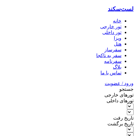
لست‌سکند
خانه
تور خارجی
تور داخلی
ویزا
هتل‌
سفرساز
سفر به ناکجا
سفرنامه
بلاگ
تماس با ما
ورود / عضویت
جستجو
تورهای خارجی
تورهای داخلی
تاریخ رفت
تاریخ برگشت