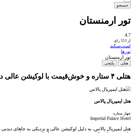
جستجو
تور ارمنستان
4.7
از 353 رای
لست‌سکند
تورها
تور ارمنستان
هتلی
پکیجی
هتلی ۴ ستاره و خوش‌قیمت با لوکیشن عالی در ایروان
هتل ایمپریال پالاس
چهار ستاره
Imperial Palace Hotel
هتل ایمپریال پالاس، به دلیل لوکیشن عالی و نزدیکی به جاهای دیدنی ا