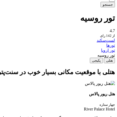
جستجو
تور روسیه
4.7
از 142 رای
لست‌سکند
تورها
تور اروپا
تور روسیه
هتلی
پکیجی
هتلی با موقعیت مکانی بسیار خوب در سنت‌پت
هتل ریور پالاس
چهار ستاره
River Palace Hotel