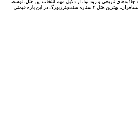
ه مترو و نزدیکی به جاذبه‌های تاریخی و رود نوا، از دلایل مهم انتخاب این هتل، توسط
مسافران ایرانی در تورهای روسیه است. این هتل در سایت تریپ ادوایزر، امتیاز عالی ۴.۶ از ۵ را دریافت کرده است و به عقیده بسیاری از مسافران، بهترین هتل ۴ ستاره سنت‌پترزبورگ در این بازه قیمتی