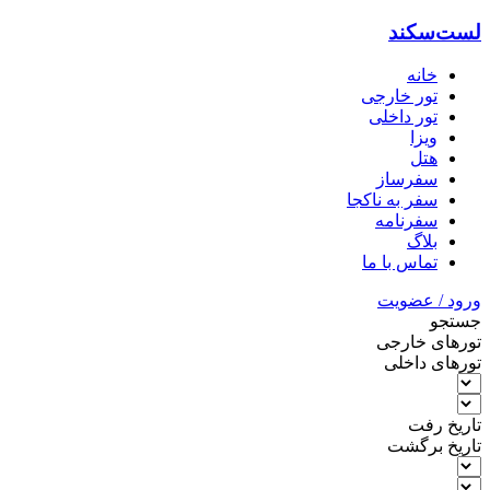
لست‌سکند
خانه
تور خارجی
تور داخلی
ویزا
هتل‌
سفرساز
سفر به ناکجا
سفرنامه
بلاگ
تماس با ما
ورود / عضویت
جستجو
تورهای خارجی
تورهای داخلی
تاریخ رفت
تاریخ برگشت