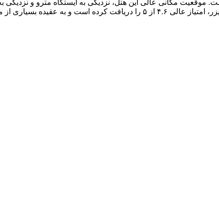
نت‌پترزبورگ روسیه، یک هتل ۴ ستاره مدرن است. موقعیت مکانی عالی این هتل، نزدیکی به ایستگا