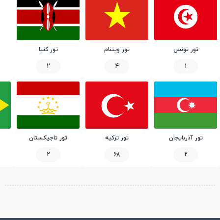
تور تونس
تور ویتنام
تور کنیا
2
4
1
تور آذربایجان
تور ترکیه
تور تاجیکستان
2
68
2