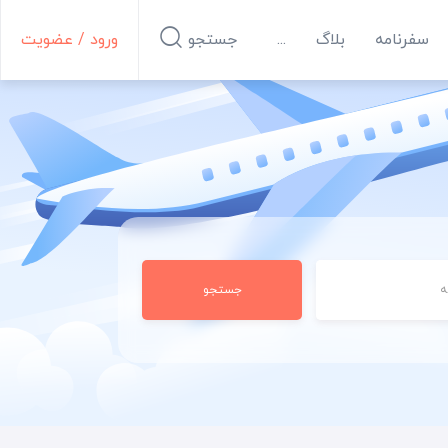
سفرنامه
بلاگ
...
جستجو
ورود / عضویت
ه
جستجو