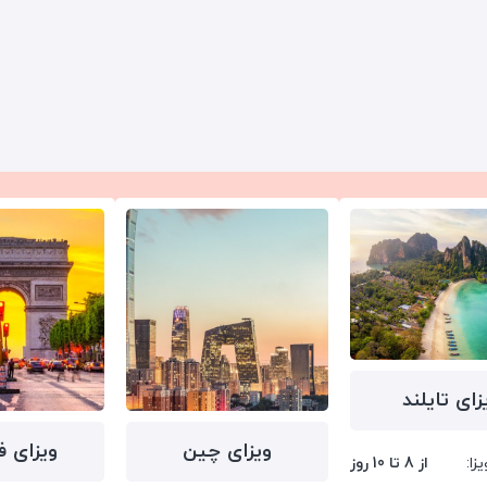
زای تایلند
ویزای چین
ویزای ف
زا:
از 8 تا 10 روز