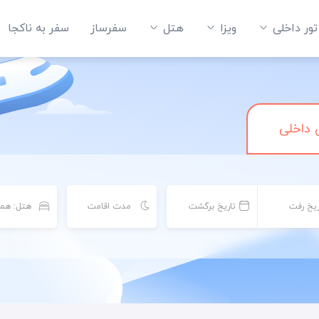
تور داخلی
ویزا
هتل‌
سفرساز
سفر به ناکجا
 داخلی
ریخ رفت
تاریخ برگشت
مدت اقامت
هتل: هم