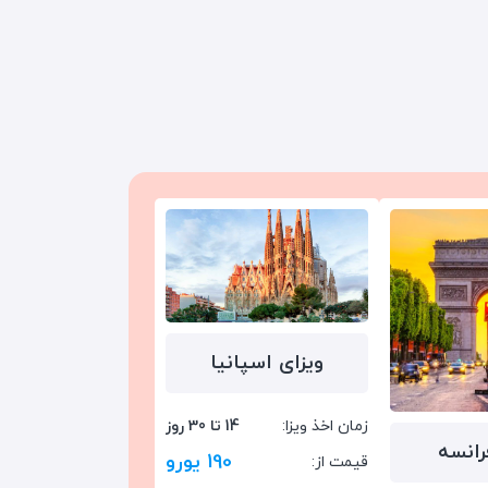
ویزای اسپانیا
زمان اخذ ویزا:
14 تا 30 روز
رانسه
190 یورو
قیمت از: