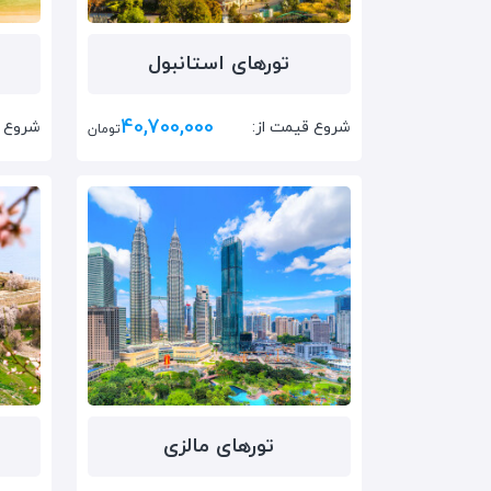
تور‌های استانبول
40,700,000
شروع قیمت از:
شروع ق
تومان
تور‌های مالزی