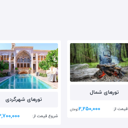
تور‌های شمال
تور‌های شهرگردی
2,250,000
یمت از:
تومان
3,700,000
شروع قیمت از: