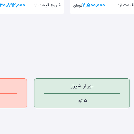
140,892,000
7,500,000
یمت از:
شروع قیمت از:
تومان
تور از شیراز
5 تور