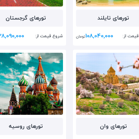
تور‌های تایلند
تور‌های گرجستان
38,090,000
108,040,000
یمت از:
شروع قیمت از:
تومان
تور‌های وان
تور‌های روسیه