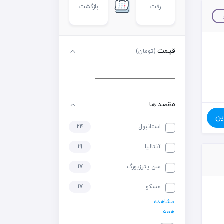
رفت
بازگشت
قیمت
(تومان)
مقصد ها
ین
استانبول
24
آنتالیا
19
سن پترزبورگ
17
مسکو
17
مشاهده
همه