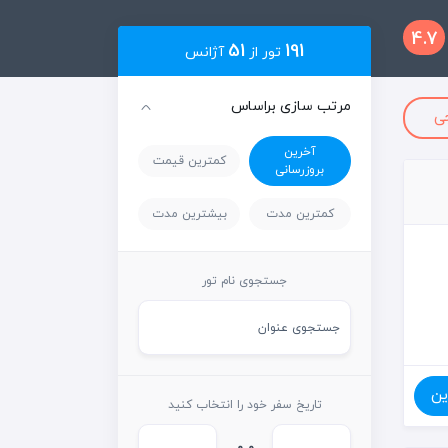
4.7
51
191
تور از
آژانس
مرتب سازی براساس
ی
آخرین
کمترین قیمت
بروزرسانی
کمترین مدت
بیشترین مدت
جستجوی نام تور
ین
تاریخ سفر خود را انتخاب کنید