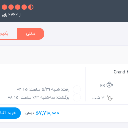
از 2422 رای
هتلی
پکیج
BB
رفت: شنبه 5/31 ساعت: 04:45
3 شب
برگشت: سه‌شنبه 6/3 ساعت: 08:45
57,710,000
خرید آنلا
تومان