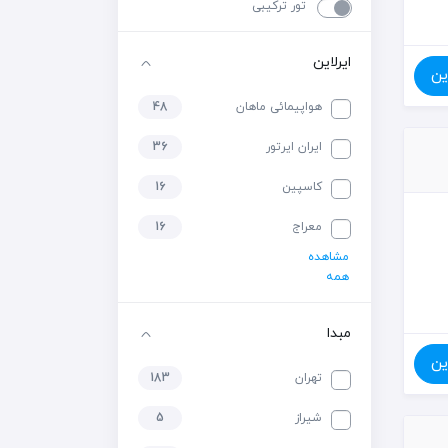
تور ترکیبی
ایرلاین
ین
هواپیمائی ماهان
48
ایران ایرتور
36
کاسپین
16
معراج
16
مشاهده
همه
مبدا
ین
تهران
183
شیراز
5