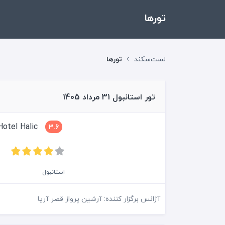
تور‌ها
لست‌سکند
تورها
تور استانبول 31 مرداد 1405
Grand Hotel Halic
3.6
استانبول
آژانس برگزار کننده: آرشین پرواز قصر آریا