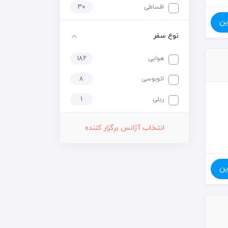
اقساطی
30
ین
نوع سفر
هوایی
182
اتوبوسی
8
ریلی
1
انتخاب آژانس برگزار کننده
ین