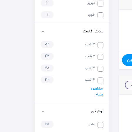
تبریز
2
خوی
1
مدت اقامت
7 شب
52
6 شب
42
ین
3 شب
38
4 شب
32
مشاهده
همه
نوع تور
عادی
161