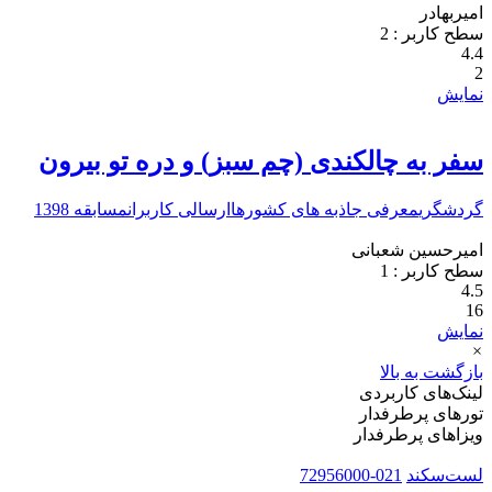
امیربهادر
سطح کاربر :
2
4.4
2
نمایش
سفر به چالكندی (چم سبز) و دره تو بيرون
گردشگری
معرفی جاذبه های کشورها
ارسالی کاربران
مسابقه 1398
امیرحسین شعبانی
سطح کاربر :
1
4.5
16
نمایش
×
بازگشت به بالا
لینک‌های کاربردی
تورهای پرطرفدار
ویزاهای پرطرفدار
لست‌سکند
021-72956000