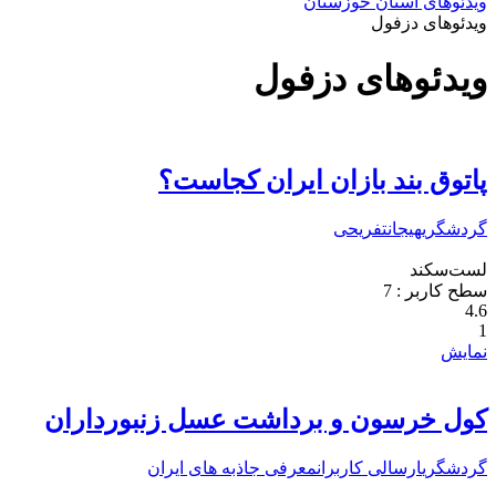
ویدئوهای استان خوزستان
ویدئوهای دزفول
ویدئو‌های دزفول
پاتوق بند بازان ایران کجاست؟
گردشگری
هیجان
تفریحی
لست‌سکند
سطح کاربر :
7
4.6
1
نمایش
کول خرسون و برداشت عسل زنبورداران
گردشگری
ارسالی کاربران
معرفی جاذبه های ایران