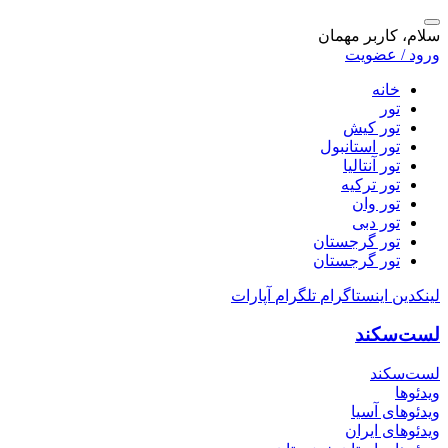
سلام، کاربر مهمان
ورود / عضویت
خانه
تور
تور کیش
تور استانبول
تور آنتالیا
تور ترکیه
تور وان
تور دبی
تور گرجستان
تور گرجستان
لینکدین
اینستاگرام
تلگرام
آپارات
لست‌سکند
لست‌سکند
ویدئوها
ویدئوهای آسیا
ویدئوهای ایران