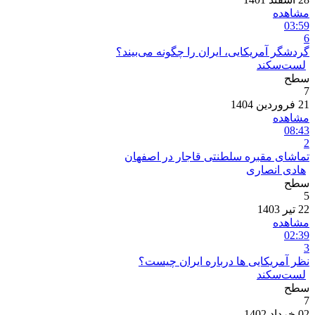
مشاهده
03:59
6
گردشگر آمریکایی، ایران را چگونه می‌بیند؟
لست‌سکند
سطح
7
21 فروردین 1404
مشاهده
08:43
2
تماشای مقبره سلطنتی قاجار در اصفهان
هادی انصاری
سطح
5
22 تیر 1403
مشاهده
02:39
3
نظر آمریکایی ها درباره ایران چیست؟
لست‌سکند
سطح
7
02 خرداد 1402