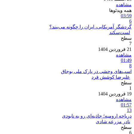
مشاهده
همه ویدئو‌ها
03:59
6
گردشگر آمریکایی، ایران را چگونه می‌بیند؟
لست‌سکند
سطح
7
21 فروردین 1404
مشاهده
01:49
8
اسب‌های وحشی در پارک ملی بوجاق
علیرضا کوشش فرد
سطح
1
19 فروردین 1404
مشاهده
01:57
13
دریاچه ارومیه؛ جاذبه‌ای رو به نابودی
نادر مزرعه شادی
سطح
6