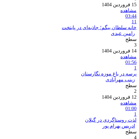
15 فروردین 1404
مشاهده
03:44
11
خانه سلطان بیگم؛ جاذبه‌ای در پایتخت
رامین عبدی
سطح
3
14 فروردین 1404
مشاهده
01:56
1
پرسه در باغ موزه نگارستان
زینب مهرآبادی
سطح
2
12 فروردین 1404
مشاهده
01:00
1
لذت روستاگردی در گیلان
ادریس بهرام پور
سطح
4