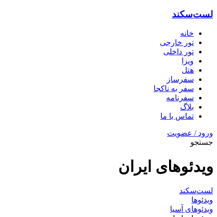
لست‌سکند
خانه
تور خارجی
تور داخلی
ویزا
هتل‌
سفرساز
سفر به ناکجا
سفرنامه
بلاگ
تماس با ما
ورود / عضویت
جستجو
ویدئو‌های ایران
لست‌سکند
ویدئوها
ویدئوهای آسیا