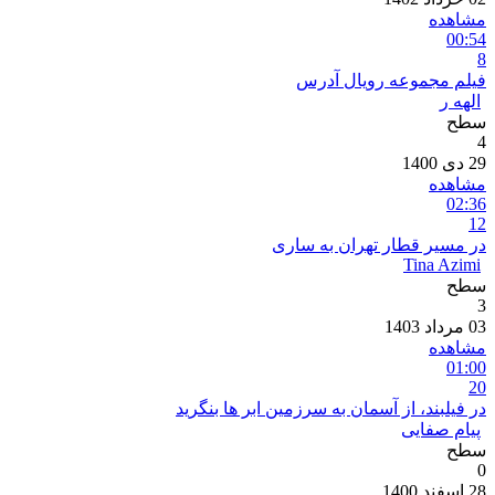
مشاهده
00:54
8
فیلم مجموعه رویال آدرس
الهه ر
سطح
4
29 دی 1400
مشاهده
02:36
12
در مسیر قطار تهران به ساری
Tina Azimi
سطح
3
03 مرداد 1403
مشاهده
01:00
20
در فیلبند، از آسمان به سرزمین ابر ها بنگرید
پیام صفایی
سطح
0
28 اسفند 1400