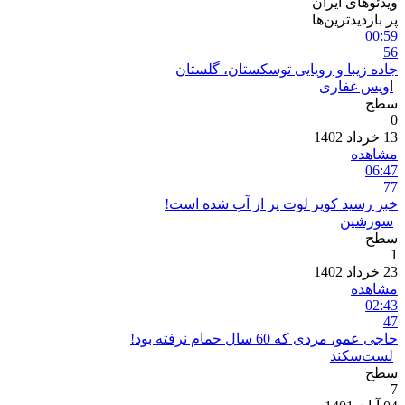
ویدئوهای ایران
پر بازدیدترین‌ها
00:59
56
جاده زیبا و رویایی توسکستان، گلستان
اویس غفاری
سطح
0
13 خرداد 1402
مشاهده
06:47
77
خبر رسید کویر لوت پر از آب شده است!
سورشین
سطح
1
23 خرداد 1402
مشاهده
02:43
47
حاجی عمو، مردی که 60 سال حمام نرفته بود!
لست‌سکند
سطح
7