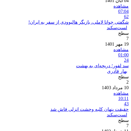
04 آبان 1401
مشاهده
07:04
62
شگفتی جوانا لاملی، بازیگر هالیوودی از سفر به ایران!
لست‌سکند
سطح
7
19 مهر 1401
مشاهده
01:00
24
سد لفور؛ دریچه‌ای به بهشت
بهار قادری
سطح
2
10 مرداد 1403
مشاهده
10:11
43
حقیقت پنهان کلبه وحشت انزلی فاش شد
لست‌سکند
سطح
7