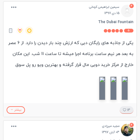
4
سیمین ابراهیمی کرمانی
15 دی 1397
The Dubai Fountain
5
یکی از جاذبه های رایگان دبی که ارزش چند بار دیدن را دارد. از 6 عصر
به بعد هر نیم ساعت برنامه اجرا میشه تا ساعت 11 شب. این مکان
خارج از مرکز خرید دوبی مال قرار گرفته و بهترین ویو رو پل سوق
البهار و یا تراس نمایندگی اپل داره و حتی اگر تمایل داشتید میتونید
در یکی از رستوران هایی که دید خوبی دارن میزی رزرو کنید(وافی
گورمت، کارلوسیوس ، جوز کافی، مور و ...)
14
بیشتر
4
مجید میرزادی
03 آبان 1397