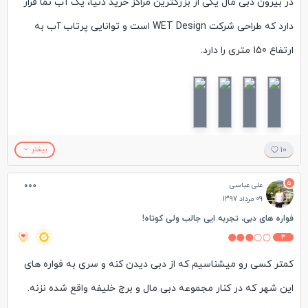
در بیرون دبی مال یکی از بزرگترین مراکز خرید دنیا، یک آب نما قرار
دارد که طراحی شرکت WET Design است و توانایی پرتاب آب به
ارتفاع 150 متری را دارد.
این فواره با داشتن 6600 لامپ در 50 رنگ مختلف مناظری زیبا در
محوطه بیرون برج خلیفه ایجاد می‌کند. طراحی و ساخت این آب نمای
زیبا برگرفته از آبنمای مشهور شهر لاس وگاس در امریکا هست.
این آب نما در نزدیکی غروب خورشید کار خودش رو شروع میکنه و
10
بیشتر
هر ۱۵ دقیقه یکبار روشن میشه. در یکی از سفرهای من به دبی و
5
علی عباسی
بازدید از این آب نما شاهد پخش آهنگ ویالون بیژن مرتضوی
09 مرداد 1397
ویولنیست مشهور ایرانی بودم.
فواره های دبی، تجربه ایی جالب ولی کوتاه!
3
کمتر کسی رو میشناسیم که از دبی دیدن کنه و سری به فواره های
این شهر که در کنار مجموعه دبی مال و برج خلیفه واقع شده نزنه.