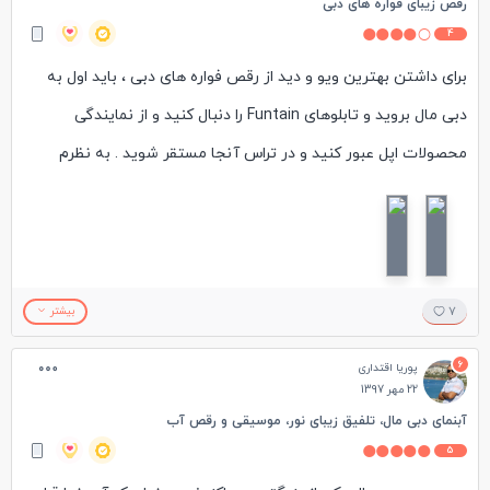
رقص زیبای فواره های دبی
4
برای داشتن بهترین ویو و دید از رقص فواره های دبی ، باید اول به
دبی مال بروید و تابلوهای Funtain را دنبال کنید و از نمایندگی
محصولات اپل عبور کنید و در تراس آنجا مستقر شوید . به نظرم
تراس این فروشگاه بهترین مکان برای تماشای این فواره هاست !
فواره ها در روز در دو نوبت و در ساعات ۱۳:۰۰ و ۱۳:۳۰ نمایش دارند و
شبها از ساعت ۱۸:۰۰ تا ۲۳:۰۰ هر نیم ساعت یک بار ؛ توجه داشته
باشید که جمعه ها با نیم ساعت تاخیر ، زمان بندی بالا اجرا می شود .
7
بیشتر
پیشنهاد میکنم هم روز و هم شب را ساعاتی در کنار این فواره ها
6
پوریا اقتداری
سپری کنید و از تماشای رقص زیبای آنها لذت ببرید ...
22 مهر 1397
#جاذبه #جاذبه_شهر #امارات #دبی #فواره #رقص_فواره
آبنمای دبی مال، تلفیق زیبای نور، موسیقی و رقص آب
5