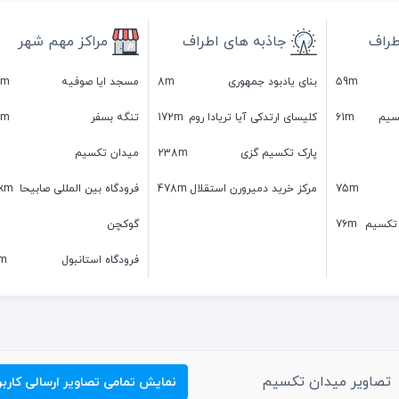
طراف
جاذبه های اطراف
مراکز مهم شهر
59m
بنای یادبود جمهوری
8m
مسجد ایا صوفیه
km
سیم
61m
کلیسای ارتدکی آیا تریادا روم
172m
تنگه بسفر
km
پارک تکسیم گزی
238m
میدان تکسیم
75m
مرکز خرید دمیرورن استقلال
478m
فرودگاه بین المللی صابیحا
4km
تکسیم
76m
گوکچن
فرودگاه استانبول
m
تصاویر میدان تکسیم
نمایش تمامی تصاویر ارسالی کاربر