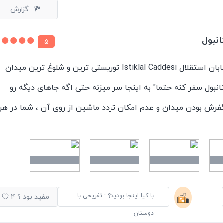
گزارش
 در اطراف تکسیم خوب است اما بارهای دیگر بهتر است سطح
نبول
5
حلات شهر تجربه شود.
میدان تکسیم در مجاورت خیابان استقلال Istiklal Caddesi توریستی ترین و شلوغ ترین میدان
نبول سفر کنه حتما" به اینجا سر میزنه حتی اگه جاهای دیگه رو
نگفرش بودن میدان و عدم امکان تردد ماشین از روی آن ، شما در هر
ان مشاهده میکنین ( تردد ماشین ، اتوبوس و ... از طریق خیابانی ک
)
بیت خیلی زیادی در بین مردم استانبول و توریستها داره و اصلی
ه .
با کیا اینجا بودید؟ : تفریحی با
مفید بود ؟
4
لی ، سالن های سینما ، کافه های معروف ، شیرینی فروشی های
دوستان