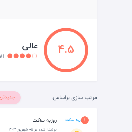
عالی
4.5
(از 38 نقد و 
مرتب سازی براساس:
جدیدتری
روزبه ساکت
1
نوشته شده در 05 شهریور 1403