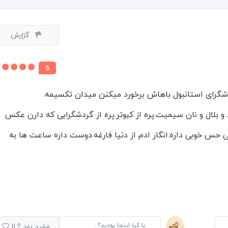
وسوسه انگیز ، فروشگاه های لوازم خانگی ، Exchange ، به همراه برندهای معروف ترک و همچنین
دیکی میدان تکسیم ( خیابان استقلال )شعبه دارند.
گزارش
LC Waikiki ، Defacto ، Coton ، Colin's ، Flo ، Mavi ، Loft ،D'S Damat  ،
5
رک &M ، ZARA ، Lagoste ، Mango ، Oysho ، Victoria's Secret ، Jack & Jones
و بلال و نان سیمیت.پره از کبوتر.پره از گردشگرایی که دارن عکس
حس خوبی داره.انگار ادم از دنیا فارغه.دوست داره ساعت ها به
رستورانهای Burger King ، KFC ، McDonald's ، Burak و کلی رستوران ترکی با تنوع غذایی خیلی
 و از هوای مطبوع لذت ببره.
 ) ، Safa و Starbucks و ...
با کیا اینجا بودید؟ :
مفید بود ؟
11