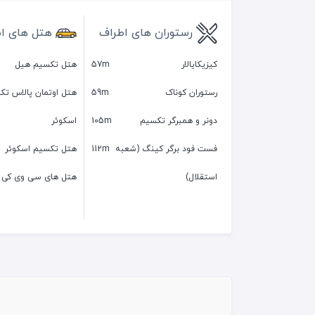
رستوران های اطراف
هتل های ا
کیزیکایالار
57m
هتل تکسیم هیل
رستوران کوناک
59m
هتل اوتمان پالاس تک
دونر و همبرگر تکسیم
105m
اسکوئر
فست فود برگر کینگ (شعبه
112m
هتل تکسیم اسکوئر
استقلال)
هتل های سی وی کی 