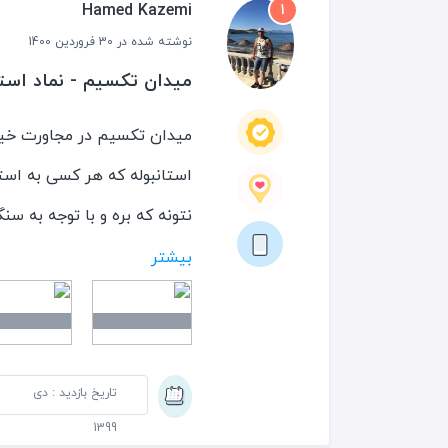
Hamed Kazemi
1
نوشته شده در 30 فروردین 1400
برای یک بار مسافرت، اقامت
میدان تکسیم - نماد استا
ماجراجویی بالا رود و دیگر م
استانبوله که هر کسی به استا
نتونه که بره و با توجه به س
زمانی جمعیت زیادی رو در مید
بیشتر
زیر میدان هست انجام میشه 
خیابانی سنگ فرش شده که جذا
ترین میدان شهر محسوب میش
تاریخ بازدید : دی
رستوران های ترک و بین المل
1399