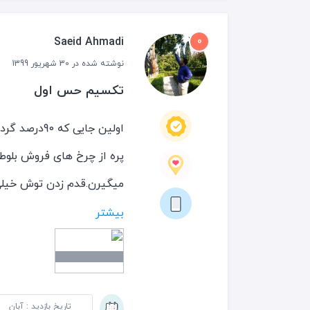
برندهای غیر ترک همگی در نز
Saeid Ahmadi
0
برندهای ترک Kiqili
نوشته شده در 30 شهریور 1399
Bambi و...
تکسیم حس اول
برندهای غیر ت
اولین جایی که 90درصد گردشگرای استانبول باهاش برخورد میکنن میدان تکسیمه.
،GAP و ...
پره از چرخ های فروش بلوط 
برندهای آرایشی Yves-Rocher ، Sephora، watsons ، Mac ، Flora و ...
میگیرن.قدم زدن توش خیلی 
مجسمه وسط میدون خیره بشه
بیشتر
زیاد.
( فست فود زنجیره ای SubWay در بالای میدان تکسیم شعبه داره )
کافه قنادی حافظ مصطفی ( در میدان تکسیم
تاریخ بازدید : آبان