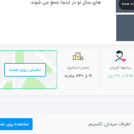
های سال نو در اینجا جمع می شوند.
ه همه
پیشنهاد کاربران
رتبه در استانبول
نمایش روی نقشه
%95 از 38 رای
19 از 230 جاذبه
اطراف میدان تکسیم
مشاهده روی نق