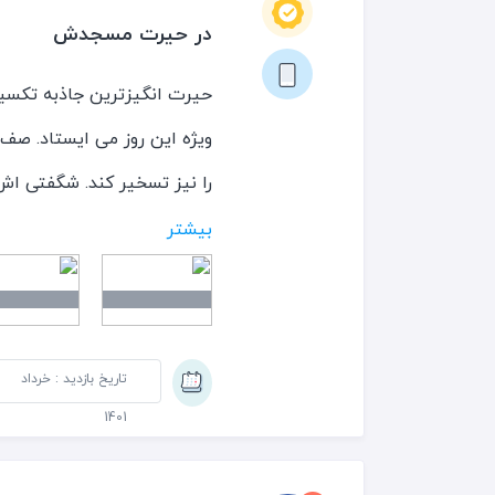
در حیرت مسجدش
حیرت انگیزترین جاذبه تکسی
ویژه این روز می ایستاد. صف 
را نیز تسخیر کند. شگفتی اش
بیشتر
تکسیم پیاده راه است. دست ف
جاذبه خیابان می افزایند. ا
البته کیفیت های نه چندان با
تاریخ بازدید : خرداد
اطراف پر از هتل است و فونی
1401
مصطفی» چای کمرباریک و شیر
توان تجربه کرد.