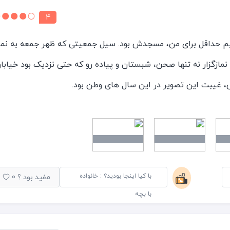
4
م حداقل برای من، مسجدش بود. سیل جمعیتی که ظهر جمعه به نما
نمازگزار نه تنها صحن، شبستان و پیاده رو که حتی نزدیک بود خیابا
، غیبت این تصویر در این سال های وطن بود.
روش های اندکی دارد که آن ها نیز چرخ دستی قرمز رنگی دارند و ب
غذیه فروشی هایی که کباب ترکی و همبرگر خیس با قیمت هایی خوب 
لا می فروشند، برای ایرانی ها جذاب اند. خیابان های شیب دار
با کیا اینجا بودید؟ : خانواده
مفید بود ؟
0
کولار جذابش، گردشگر را به لب ساحل می برد. کافه جذاب ترک «حاف
با بچه
ینی های جذاب می فروشد و چند قدم آن سوتر، استارباکس را می