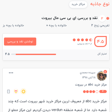
نوع جاذبه
مراکز خرید
نقد و بررسی ای بی سی مال بیروت
2
تفریحی زوج
2
خانواده با بچه
0
خانواده با بچه بزرگ
4.5
نوشتن نقد و بررسی
از 2 نقد و بررسی
امتیاز کل
4.5
5
سپيده محمدي
18 آبان 1398
مركز خريد abc در بيروت
4
مركز خريد abc از معروف ترين مراكز خريد شهر بيروت است كه چند
شعبه دارد. ما از شعبه منطقه verdun ديدن كرديم. اين مركز مملو از