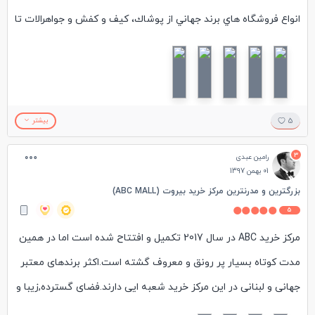
انواع فروشگاه هاي برند جهاني از پوشاك، كيف و كفش و جواهرالات تا
ابزارالات موسيقي است. اين مركز قسمت فودكورت و كافه و همچنين
سالن سينما دارد. كه معمولا به غير از سالن سينما كه تا ١٢ شب باز
است فروشگاه ها اكثر ساعت ده شب تعطيل مي شوند. قيمت
محصولات فروشگاه ها اكثرا بالاست و بهترين خريد ماه هاي تخفيف
5
بیشتر
يعني اگوست، جولاي و ژانويه است.
3
رامین عبدی
01 بهمن 1397
بزرگترین و مدرنترین مرکز خرید بیروت (ABC MALL)
5
مرکز خرید ABC در سال 2017 تکمیل و افتتاح شده است اما در همین
مدت کوتاه بسیار پر رونق و معروف گشته است.اکثر برندهای معتبر
جهانی و لبنانی در این مرکز خرید شعبه ایی دارند.فضای گسترده,زیبا و
تمیز همراه با طراحی تحسین بر انگیز این مرکز خرید باعث شده تا اکثر