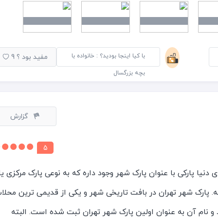
ه فضای بزرگ پارک، مشکلی از نظر رعایت فاصله اجتماعی وجود نداشت
ت و سازمانهای اطراف پارک در شب، جای پارک هم به راحتی گیر میومد.
 همه جای پارک کاشته شده بود، عالی بود. دیدن سرسبزی درختان
با کیا اینجا بودید؟ : خانواده با
مفید بود ؟
9
استخرها، کلی حس خوب بهمون داد. پیشنهاد میکنم حتما از این
بچه بزرگسال
گزارش
5
 دنیا پارکی با عنوان پارک شهر وجود داره که به نوعی پارک مرکزی یا
پارک شهر تهران در بافت تاریخی شهر و یکی از قدیمی ترین محلا
د و نام آن به عنوان اولین پارک شهر تهران ثبت شده است. البته