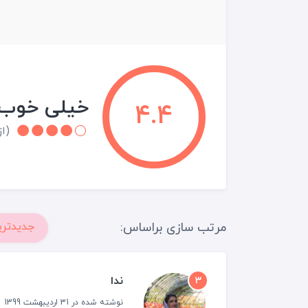
خیلی خوب
4.4
(از 9 نقد و 
مرتب سازی براساس:
جدیدتری
ندا
3
نوشته شده در 31 اردیبهشت 1399