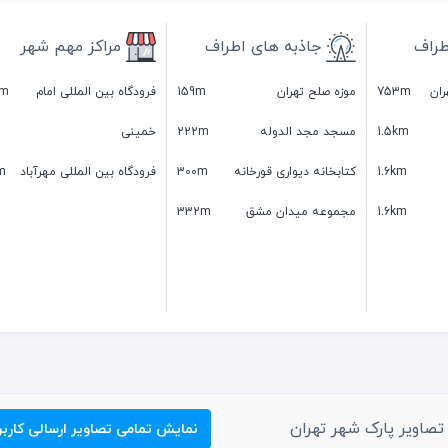
طراف
جاذبه های اطراف
مراکز مهم شهر
ران
753m
موزه صلح تهران
159m
فرودگاه بین المللی امام
km
1.5km
مسجد مجد الدوله
222m
خمینی
1.6km
کتابخانه دیواری قورخانه
300m
فرودگاه بین المللی مهرآباد
m
1.6km
مجموعه میدان مشق
332m
تصاویر پارک شهر تهران
نمایش تمامی تصاویر ارسالی کاربر