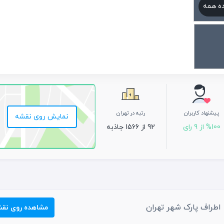
ه همه
پیشنهاد کاربران
رتبه در تهران
نمایش روی نقشه
%100 از 9 رای
92 از 1566 جاذبه
اطراف پارک شهر تهران
مشاهده روی نق