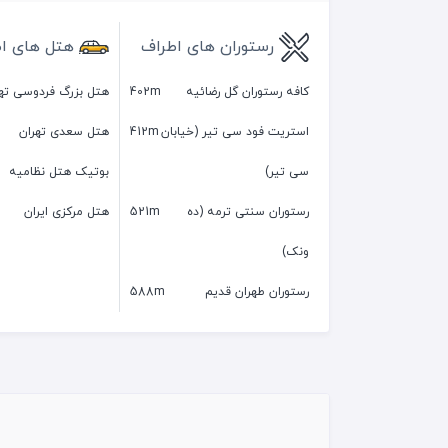
رستوران های اطراف
هتل های ا
کافه رستوران گل رضائیه
402m
هتل بزرگ فردوسی ته
استریت فود سی تیر (خیابان
412m
هتل سعدی تهران
سی تیر)
بوتیک هتل نظامیه
رستوران سنتی ترمه (ده
521m
هتل مرکزی ایران
ونک)
رستوران طهران قدیم
588m