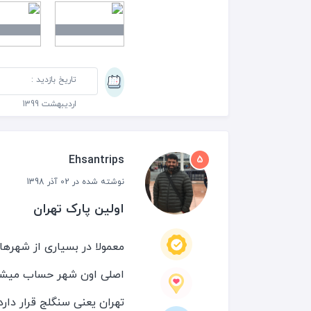
این پارک رفتیم. با توجه ب
و با توجه به تعطیلی ادارا
عطر گل های یاس که تقریبا
تاریخ بازدید :
قدیمی پارک و فضای زیبای 
اردیبهشت 1399
پارک دیدن کنید.
Ehsantrips
5
نوشته شده در 02 آذر 1398
اولین پارک تهران
معمولا در بسیاری از شهرهای
اصلی اون شهر حساب میشه. 
تهران یعنی سنگلج قرار دار