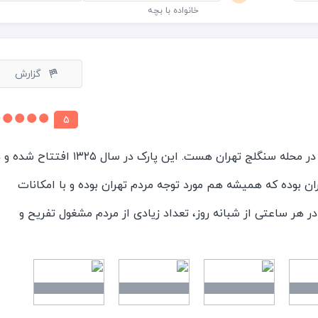
خانواده با بچه
گزارش
5
پارک شهر، بوستانی قدیمی در محله سنگلج تهران هست. این پارک در سال ۱۳۲۵ افتتاح
ان بوده که همیشه هم مورد توجه مردم تهران بوده و با امکانات
در هر ساعتی از شبانه روز، تعداد زیادی از مردم مشغول تفریح و
نی تو این پارک هستن. پارک شهر مجموعه ای از فضای بازی کودکان،
خش نگهداری پرندگان، دریاچه مصنوعی و فضای سبز زیبا هست که ه
یداره. ما چند شب پیش، با رعایت نکات ایمنی در دوران کرونا!! به