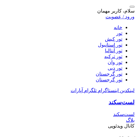
سلام، کاربر مهمان
ورود / عضویت
خانه
تور
تور کیش
تور استانبول
تور آنتالیا
تور ترکیه
تور وان
تور دبی
تور گرجستان
تور گرجستان
لینکدین
اینستاگرام
تلگرام
آپارات
لست‌سکند
لست‌سکند
بلاگ
کانال ویدئویی