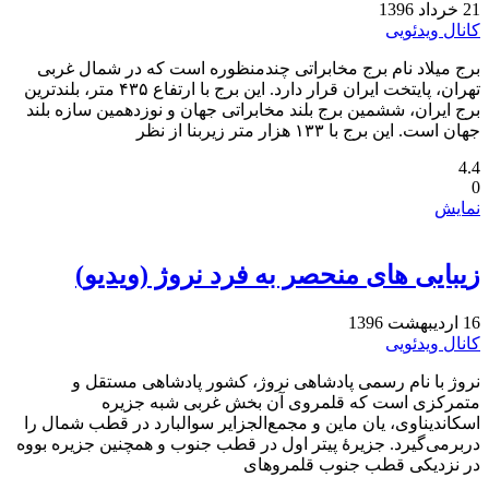
21 خرداد 1396
کانال ویدئویی
برج میلاد نام برج مخابراتی چندمنظوره است که در شمال غربی
تهران، پایتخت ایران قرار دارد. این برج با ارتفاع ۴۳۵ متر، بلندترین
برج ایران، ششمین برج بلند مخابراتی جهان و نوزدهمین سازه بلند
جهان است. این برج با ۱۳۳ هزار متر زیربنا از نظر
4.4
0
نمایش
زیبایی های منحصر به فرد نروژ (ویدیو)
16 اردیبهشت 1396
کانال ویدئویی
نروژ با نام رسمی پادشاهی نروژ، کشور پادشاهی مستقل و
متمرکزی است که قلمروی آن بخش غربی شبه جزیره
اسکاندیناوی، یان ماین و مجمع‌الجزایر سوالبارد در قطب شمال را
دربرمی‌گیرد. جزیرۀ پیتر اول در قطب جنوب و همچنین جزیره بووه
در نزدیکی قطب جنوب قلمروهای