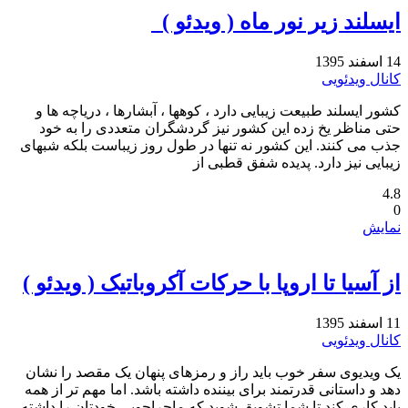
ایسلند زیر نور ماه ‏( ویدئو ) ‏ ‏‏
14 اسفند 1395
کانال ویدئویی
کشور ایسلند طبیعت زیبایی دارد ، کوهها ، آبشارها ، دریاچه ها و
حتی مناظر یخ زده این کشور نیز گردشگران متعددی را به ‏خود
جذب می کنند. این کشور نه تنها در طول روز زیباست بلکه شبهای
زیبایی نیز دارد. پدیده شفق قطبی از
4.8
0
نمایش
از آسیا تا اروپا با حرکات آکروباتیک ( ویدئو )
11 اسفند 1395
کانال ویدئویی
یک ویدیوی سفر خوب باید راز و رمزهای پنهان یک مقصد را نشان
دهد و داستانی قدرتمند برای بیننده داشته باشد. اما مهم تر از ‏همه
باید کاری کند تا شما تشویق شوید که ماجراجویی خودتان را داشته