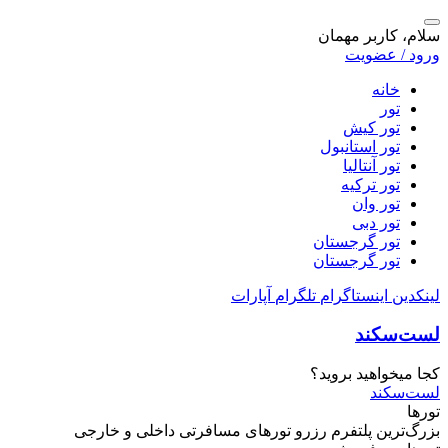
سلام، کاربر مهمان
ورود / عضویت
خانه
تور
تور کیش
تور استانبول
تور آنتالیا
تور ترکیه
تور وان
تور دبی
تور گرجستان
تور گرجستان
لینکدین
اینستاگرام
تلگرام
آپارات
لست‌سکند
کجا میخواهید بروید؟
لست‌سکند
تورها
بزرگ‌ترین پلتفرم
رزرو تورهای مسافرتی
داخلی و خارجی