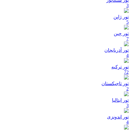
تور سنگاپور
3
تور ژاپن
5
تور چین
7
تور آذربایجان
4
تور ترکیه
72
تور تاجیکستان
2
تور ایتالیا
3
تور اندونزی
4