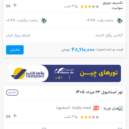
3 شب
BB
ساعت رفت: 04:45
ساعت برگشت: 08:45
آژانس برگزار کننده:
فرجام پرواز کیان
48,610,000
قیمت دو تخته (هرنفر) :
تومان
نمایش
تور استانبول 23 مرداد 1405
اقساطی
(استانبول)
Oriella Hotel
2.5
3 شب
BB