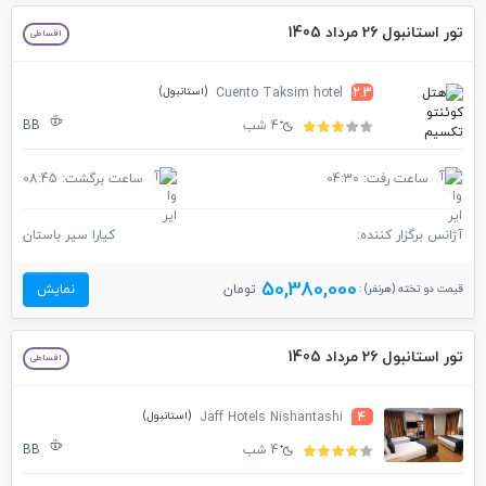
تور استانبول 26 مرداد 1405
اقساطی
(استانبول)
Cuento Taksim hotel
2.3
4 شب
BB
ساعت رفت: 04:30
ساعت برگشت: 08:45
آژانس برگزار کننده:
کیارا سیر باستان
50,380,000
قیمت دو تخته (هرنفر) :
تومان
نمایش
تور استانبول 26 مرداد 1405
اقساطی
(استانبول)
Jaff Hotels Nishantashi
4
4 شب
BB