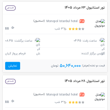
تور استانبول 23 مرداد 1405
اقساطی
(استانبول)
Monopol Istanbul hotel
2.8
3 شب
BB
ساعت رفت: 04:45
ساعت برگشت: 08:45
آژانس برگزار کننده:
فرجام پرواز کیان
50,640,000
قیمت دو تخته (هرنفر) :
تومان
نمایش
تور استانبول 28 مرداد 1405
اقساطی
(استانبول)
Monopol Istanbul hotel
2.8
3 شب
BB