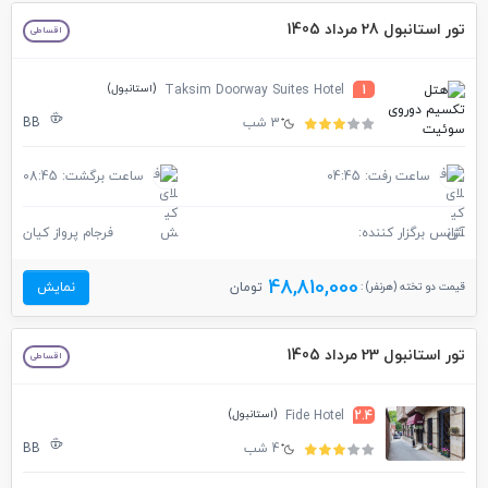
تور استانبول 28 مرداد 1405
اقساطی
(استانبول)
Taksim Doorway Suites Hotel
1
3 شب
BB
ساعت رفت: 04:45
ساعت برگشت: 08:45
آژانس برگزار کننده:
فرجام پرواز کیان
48,810,000
قیمت دو تخته (هرنفر) :
تومان
نمایش
تور استانبول 23 مرداد 1405
اقساطی
(استانبول)
Fide Hotel
2.4
4 شب
BB