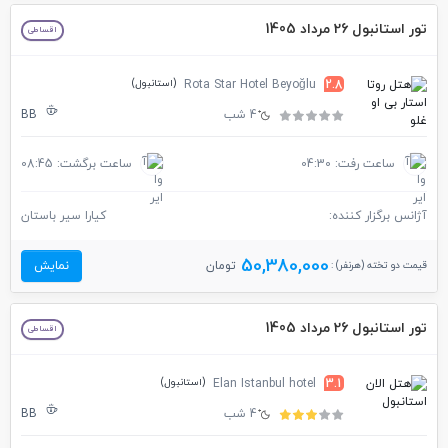
تور استانبول 26 مرداد 1405
اقساطی
(استانبول)
Rota Star Hotel Beyoğlu
2.8
4 شب
BB
ساعت رفت: 04:30
ساعت برگشت: 08:45
آژانس برگزار کننده:
کیارا سیر باستان
50,380,000
قیمت دو تخته (هرنفر) :
تومان
نمایش
تور استانبول 26 مرداد 1405
اقساطی
(استانبول)
Elan Istanbul hotel
3.1
4 شب
BB