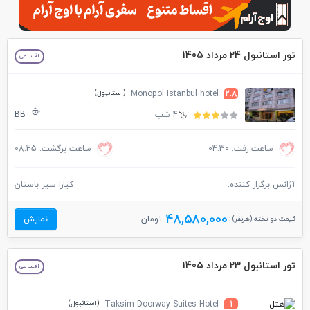
تور استانبول 24 مرداد 1405
اقساطی
(استانبول)
Monopol Istanbul hotel
2.8
4 شب
BB
ساعت رفت: 04:30
ساعت برگشت: 08:45
آژانس برگزار کننده:
کیارا سیر باستان
48,580,000
قیمت دو تخته (هرنفر) :
تومان
نمایش
تور استانبول 23 مرداد 1405
اقساطی
(استانبول)
Taksim Doorway Suites Hotel
1