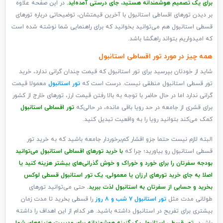
برای یک تصمیم هوشمندانه هستید، جای درستی آمده‌اید.
در این صفحه علاوه
بر دیدن تورهای اقساطی استانبول با آخرین قیمتشان، توضیحاتی درباره تورهای
قسطی استانبول هم می‌‎توانید بخوانید که برای راهنمایی شما نوشته شده است
که امیدواریم بتواند راهگشا باشد.
همه چیز در مورد تور اقساطی استانبول
شاید از خودتان بپرسید برای تور استانبول که قیمت چندان گرانی ندارد، خرید
تور قسطی استانبول منطقی نیست. درست است که
تور استانبول
معمولا قیمت
گرانی ندارد اما در حال حاضر با توجه به بالا رفتن قیمت ارز، تورهای خارج از کشور
برای قشری از جامعه در حد رویا باقی مانده، در حالی‌که
تور اقساطی استانبول
کمک می‌کند بتوانید رویا را به واقعیت تبدیل کنید.
البته لازم نیست حتما جزو اقشار کم‌برخوردار جامعه باشید که به خرید تور
قسطی استانبول رو بیاورید؛ چرا که
با خرید تورهای اقساطی استانبول می‌توانید
بودجه سفرتان را برای خورد و خوراک و خوش گذرانی‌های بیشتر هزینه کنید یا
اصلا به جای خرید تورهای ارزان یا معمولی، یک تور استانبول قسطی لوکس
بخرید و حسابی از سفرتان به استانبول لذت ببرید.
حتی‌ می‌توانید تورهای
طولانی مدت مثل
تور استانبول ۷ شب و ۸ روز
را قسطی بخرید تا مدت زمان
بیشتری برای تفریح در استانبول داشته باشید. هر کدام از این اهداف را داشته