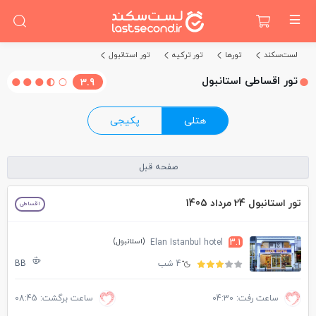
لست‌سکند
تورها
تور ترکیه
تور استانبول
تور اقساطی استانبول
3.9
هتلی
پکیجی
صفحه قبل
تور استانبول 24 مرداد 1405
اقساطی
(استانبول)
Elan Istanbul hotel
3.1
4 شب
BB
ساعت رفت: 04:30
ساعت برگشت: 08:45