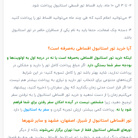
۲- تا ۳ الی ۱۰ ماه، باید اقساط تور قسطی استانبول پرداخت شود.
۳- می‌توانید اعلام کنید که طی چند ماه می‌توانید اقساط تور را پرداخت کنید.
۴- دسته چک ضمانت، حتما باید به نام یکی از مسافران حاضر در تور استانبول
باشد.
آیا خرید تور استانبول اقساطی به‌صرفه است؟
اینکه خرید تور استانبول اقساطی به‌صرفه است یا نه در درجه اول به اولویت‌ها و
بودجه سفر شما بستگی دارد.
اگر مبلغ پرداخت کامل تور را دارید و مشکلی در
پرداخت ندارید، شاید بهتر باشد تور را کامل تسویه کنید؛ در این شرایط
گزینه‌های متنوعی برای انتخاب تور دارید و نیازی به پرداخت بیشتر هم نیست.
اما اگر قرار است مدتی زمان بگذارید که پول سفرتان را ذخیره کنید، پیشنهاد
می‌کنیم زمان را از دست ندهید و خرید تور اقساطی استانبول را به نرفتن سفر
ترجیح دهید، زیرا
مشخص نیست در آینده امکان سفر رفتن برای شما فراهم
شود یا نه.
پرداخت کمی بیشتر، ارزش تجربه کردن و
سفر به استانبول
را دارد.
تور اقساطی استانبول از شیراز، اصفهان، مشهد و سایر شهرها
تورهای اقساطی استانبول فقط از مبدا تهران برگزار نمی‌شوند
بلکه از دیگر
شهرهای بزرگ ایران هم می‌توانید تور استانبول اقساطی بخرید. هر چه به فصول