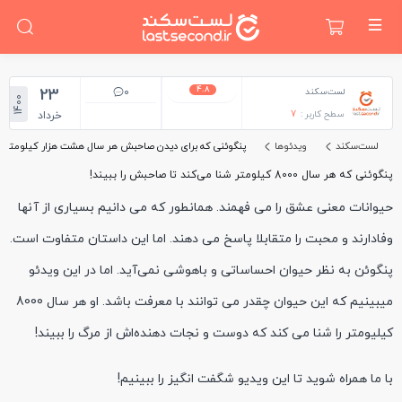
4.8
23
0
لست‌سکند
1400
سطح کاربر :
7
خرداد
لست‌سکند
ویدئوها
پنگوئنی که برای دیدن صاحبش هر سال هشت هزار کیلومتر را
پنگوئنی که هر سال 8000 کیلومتر شنا می‌کند تا صاحبش را ببیند!
حیوانات معنی عشق را می فهمند. همانطور که می دانیم بسیاری از آنها
وفادارند و محبت را متقابلا پاسخ می دهند. اما این داستان متفاوت است.
پنگوئن به نظر حیوان احساساتی و باهوشی نمی‌آید. اما در این ویدئو
میبینیم که این حیوان چقدر می توانند با معرفت باشد. او هر سال 8000
کیلیومتر را شنا می کند که دوست و نجات دهنده‌اش از مرگ را ببیند!
با ما همراه شوید تا این ویدیو شگفت انگیز را ببینیم!