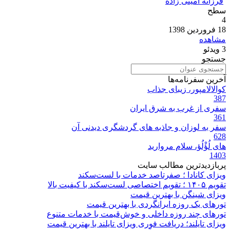
فرزانه امینی زاده
سطح
4
18 فروردین 1398
مشاهده
3
ویدئو
جستجو
آخرین سفرنامه‌ها
کوالالامپور، زیبای جذاب
387
سفری از غرب به شرق ایران
361
سفر به لوزان و جاذبه های گردشگری دیدنی آن
628
های لُؤْلُؤ، سلام مروارید
1403
پربازدیدترین مطالب سایت
ویزای کانادا ؛ صفرتاصد خدمات با لست‌سکند
تقویم ۱۴۰۵ ؛ تقویم اختصاصی لست‌سکند با کیفیت بالا
ویزای شینگن با بهترین قیمت
تورهای یک روزه ایرانگردی با بهترین قیمت
تورهای چند روزه داخلی و خوش‌قیمت با خدمات متنوع
ویزای تایلند؛ دریافت فوری ویزای تایلند با بهترین قیمت