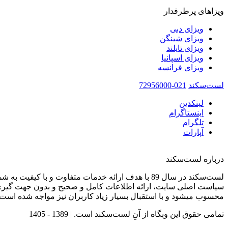
ویزاهای پرطرفدار
ویزای دبی
ویزای شینگن
ویزای تایلند
ویزای اسپانیا
ویزای فرانسه
لست‌سکند
021-72956000
لینکدین
اینستاگرام
تلگرام
آپارات
درباره لست‌سکند
لست‌سکند در سال 89 با هدف ارائه خدمات متفاوت و با کیفیت به شما عزیزان در صنعت گردشگری تاسیس شده است.
سیاست اصلی سایت، ارائه اطلاعات کامل و صحیح و بدون جهت گیری 
محسوب میشود و با استقبال بسیار زیاد کاربران نیز مواجه شده است.
تمامی حقوق این وبگاه از آنِ لست‌سکند است. |
1389 - 1405