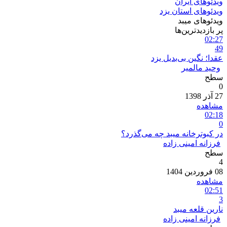
ویدئوهای ایران
ویدئوهای استان یزد
ویدئوهای میبد
پر بازدیدترین‌ها
02:27
49
عقدا؛ نگین بی‌بدیل یزد
وحید مالمیر
سطح
0
27 آذر 1398
مشاهده
02:18
0
در کبوترخانه میبد چه می‌گذرد؟
فرزانه امینی زاده
سطح
4
08 فروردین 1404
مشاهده
02:51
3
نارین قلعه میبد
فرزانه امینی زاده