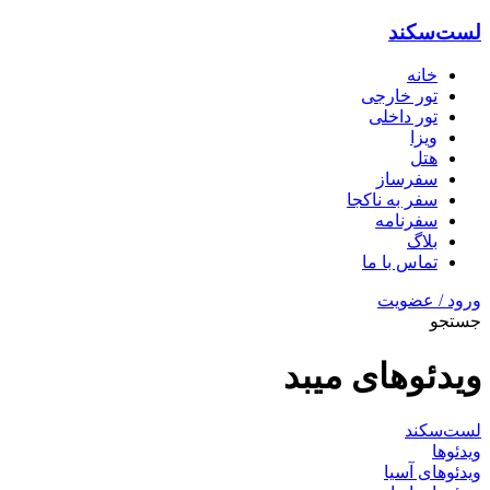
لست‌سکند
خانه
تور خارجی
تور داخلی
ویزا
هتل‌
سفرساز
سفر به ناکجا
سفرنامه
بلاگ
تماس با ما
ورود / عضویت
جستجو
ویدئو‌های میبد
لست‌سکند
ویدئوها
ویدئوهای آسیا