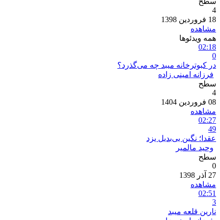
سطح
4
18 فروردین 1398
مشاهده
همه ویدئو‌ها
02:18
0
در کبوترخانه میبد چه می‌گذرد؟
فرزانه امینی زاده
سطح
4
08 فروردین 1404
مشاهده
02:27
49
عقدا؛ نگین بی‌بدیل یزد
وحید مالمیر
سطح
0
27 آذر 1398
مشاهده
02:51
3
نارین قلعه میبد