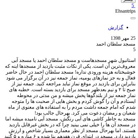
5
Ehsantrips
گزارش
25 مهر 1398
مسجد سلطان احمد
5
استانبول شهر مسجدهاست و مسجد سلطان احمد یا مسجد آبی
معروف‌ترین آن است. یکی از نکات مثبت بازدید از مسجدها اینه که
خوشبختانه هزینه ورودی نداره! مسجد سلطان احمد در حال حاضر
فعال و به جز نمازهای یومیه، نماز جمعه نیز در آن برگزار می شود
بنابراین برای بازدید در موقع نماز نباید مراجعه کنید. جمعه نیز از
صبح تا ۲ و نیم بعدظهر مسجد برای بازدید بسته است. خطبه های
نماز جمعه نیز از بلندگوها پخش میشه و من مدتی در محوطه
ایستادم و آن را گوش کردم و بخش هایی از صحبت ها را متوجه
شدم که امام جمعه داشت مردم را به استفاده های معنوی از ماه
شعبان و رمضان دعوت می کرد. بهرحال جالب بود!
مسجد به خاطر کاشی های آبی رنگش، مسجد آبی نامیده میشه اما
در مسجد آن ها را خیلی نمی بینید چرا که در بخش غیرقابل بازدید
هستند. اما بهرحال مسجد از نظر معماری بسیار شاخص و ارزش
بازدید دارد. مسجد در ابتدای قرن هفدهم بنا شده و ۶ مناره و ۵ گنبد