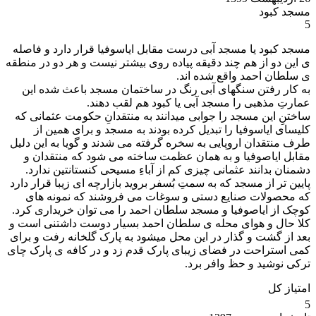
مسجد کبود
5
مسجد کبود یا مسجد آبی درست مقابل ایاسوفیا قرار دارد و فاصله
ی این دو از هم چند دقیقه پیاده روی بیشتر نیست و هر دو در منطقه
ی سلطان احمد واقع شده اند.
به کار رفتن سنگهای آبی رنگ در ساختمان مسجد باعث شده این
عمارتِ مذهبی را مسجد آبی یا کبود هم لقب دهند.
ساختنِ این مسجد را جوابی میدانند به منتقدانِ حکومت عثمانی که
کلیسای ایاسوفیا را تبدیل کرده بودند به مسجد و برای همین از
طرف منتقدان اروپایی به سخره گرفته می شدند و گویا به این دلیل
مقابل ایاصوفیا و به همان عظمت ساخته می شود که منتقدان و
دشمنان بدانند عثمانی چیزی کم از آباءِ مسیحی کنستانتین ندارد.
پایین تر از مسجد که به سمتِ بُسفر بروید بازارچه ای زیبا قرار دارد
که محصولات صنایع دستی و سوغات می فروشند که نمونه های
کوچک از ایاصوفیا و مسجد سلطان احمد را می توان خریداری کرد.
کلا حال و هوای محله ی سلطان احمد بسیار دوست داشتنی است و
بعد از گشت و گذار در این محل میشود به پارک گلخانه رفت و برای
کمی استراحت در فضای زیبای پارک قدم زد و در کافه ی پارک چای
ترکی نوشید و حظ وافر برد.
امتیاز کل
5