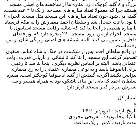
بزرگ و ۸ گنبد کوچک دارد. مناره ها از شاخصه های اصلی مسجد
هستند چرا که معمولا تعداد مناره های مساجد از یک تا ۴ عدد هست.
گفته می شود چون تعداد مناره های این مسجد مثل مسجد الحرام ۶
تا بود، باعث جنجال شد و سلطان احمد معمارش را به مکه فرستاد
تا مناره هفتمی در آنجا بنا کند که شائبه رقابت مسجد استانبول با
مسجد الحرام از بین برود. مسجد ۲۶۰ پنجره دارد که نور فضای
داخل را تامین می کنند. البته شیشه های اصلی و رنگی شان از بین
رفته است.
در واقع سلطان احمد پس از شکست در جنگ با شاه عباس صفوی
تصمیم گرفت این مسجد را بنا کند تا نشانی از بازیابی قدرت دولت
عثمانی باشد. البته بر اساس نظریه دیگری، اینجا بنا شد تا رقیبی
برای ایاصوفیا باشد و به نوعی معماری عثمانی را به رخ معماری
بیزانس بکشد اگرچه گنبدش از گنبد ایاصوفیا کوچکتر است. مقبره
سلطان احمد که بانی این بنای باشکوه بود به همراه همسر و سه
پسرش نیز در کنار مسجد قرار دارد.
امتیاز کل
5
تاریخ بازدید :
فروردین 1397
با کیا اینجا بودید؟ :
تفریحی مجردی
مدت بازدید :
کمتر از یک ساعت