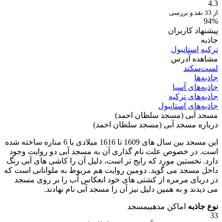
4.3
از 33 نقد و بررسی
94%
پیشنهاد کاربران
جاذبه
ترکیه
استانبول
مشاهده آدرس
لست‌سکند
جاذبه‌ها
جاذبه‌های آسیا
جاذبه‌های ترکیه
جاذبه‌های استانبول
مسجد آبی (مسجد سلطان احمد)
درباره مسجد آبی (مسجد سلطان احمد)
این مسجد بین سال های 1609 تا 1616 میلادی با 6 مناره ساخته شده
است. در خصوص علت نام گذاری آن به مسجد آبی دو روایت وجود
دارد. نخستین مورد که رایج تر است، دلیل آن را کاشی های آبی رنگ
داخل مسجد می گوید. دومین روایت هم مربوط به ملوانانی است که
در دریای مرمره از کشتی های خود انعکاس آب را بر روی مسجد
می دیدند و به همین دلیل نیز آن را مسجد آبی نام نهادند.
نوع جاذبه
اماکن مذهبی
مسجد
33