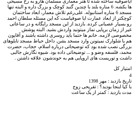
ایاصوفیه ساخته شده تا هنر معماری مسلمان هارو به رخ مسیحی
ها بکشه. 6 مناره بلند با چندین گنبد کوچک و بزرگ داره و البته تنها
مسجد 6 مناره استانبوله. علی‌رغم تلاش معمار، ابعاد ساختمان
کوچکتر از ابعاد عمارت ایا صوفیاست که این مسئله سلطان احمد
رو بسیار عصبانی کرده. بازدید از این مسجد رایگانه و در ساعاتی
غیر از زمان برپایی نماز میتونید واردش بشید. البته پوشش
مخصوصی لازمه. خانم ها حتما باید روسری داشته باشند و آقایون
هم با شلوارک نمیتونن وارد مسجد بشن. داخل حیاط مسجد تابلوهای
بزرگی نصب شده بود که توضیحاتی درباره اسلام، حجاب، حضرت
محمد، فلسفه وضو و ... توضیحاتی داده بود. شیوه نگارش جالبی
داشت و توریست های اروپایی هم به خوندشون علاقه داشتن .
امتیاز کل
4
تاریخ بازدید :
مهر 1398
با کیا اینجا بودید؟ :
تفریحی زوج
مدت بازدید :
کمتر از یک ساعت