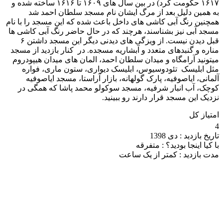
۱۶۱۷ حکومت کرد) در بین سال های ۱۶۰۹ تا ۱۶۱۶ ساخته شده و
به همین دلیل بعد از مرگ ایشان نام مسجد سلطان احمد شد
همچنین رنگ آبی کاشی های داخل باعث شده که این مسجد را با نام
مسجد آبی نیز بشناسند، هرچند که در حال حاضر رنگ آبی کاشی ها
قبل دیدن نیست. از ویزگی های دیدنی دیگر این مسجد داشتن ۶
مناره و گنبدهای متعدد و آبشاریه مسجده. در کنار بازدید از مسجد
میتونید آرامگاه و میدان سلطان احمد، المان های میدان هیپودروم
مثل ابلیسک تئودوسیوس، ابلیسک دیواری، ستون ماری، فواره
آلمانی، ایاصوفیه، پارک گولهانه، بازار آراستا، مسجد ایاصوفیه
کوچک، آب انبار شرفیه، مسجد سوکولو محمد پاشا که همگی در
نزدیک این مسجد قرار دارند رو ببینید.
امتیاز کل
4
تاریخ بازدید :
دی 1398
با کیا اینجا بودید؟ :
متفرقه
مدت بازدید :
کمتر از یک ساعت