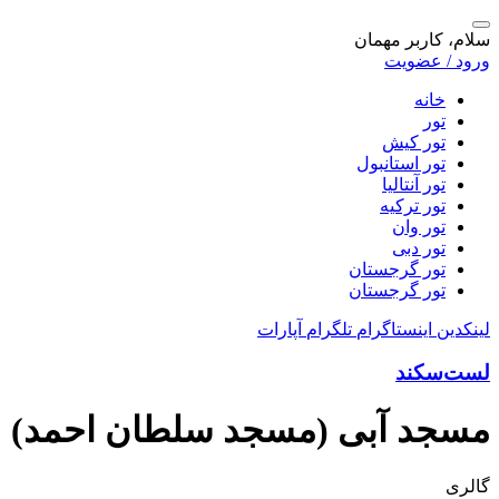
سلام، کاربر مهمان
ورود / عضویت
خانه
تور
تور کیش
تور استانبول
تور آنتالیا
تور ترکیه
تور وان
تور دبی
تور گرجستان
تور گرجستان
لینکدین
اینستاگرام
تلگرام
آپارات
لست‌سکند
مسجد آبی (مسجد سلطان احمد)
گالری