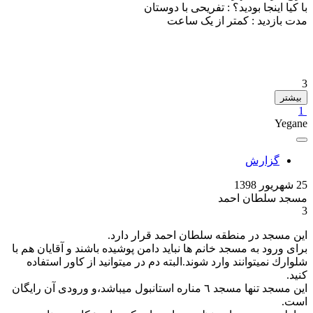
با کیا اینجا بودید؟ :
تفریحی با دوستان
مدت بازدید :
کمتر از یک ساعت
3
بیشتر
1
Yegane
گزارش
25 شهریور 1398
مسجد سلطان احمد
3
اين مسجد در منطقه سلطان احمد قرار دارد.
براى ورود به مسجد خانم ها نبايد دامن پوشيده باشند و آقايان هم با
شلوارك نميتوانند وارد شوند.البته دم در ميتوانيد از كاور استفاده
كنيد.
اين مسجد تنها مسجد ٦ مناره استانبول ميباشد،و ورودى آن رايگان
است.