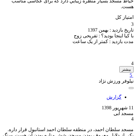
حياط مسجد بسيار منظره زيبايي دارد كه براى عكاسى مناسب
هست.
امتیاز کل
3
تاریخ بازدید :
بهمن 1397
با کیا اینجا بودید؟ :
تفریحی زوج
مدت بازدید :
کمتر از یک ساعت
4
بیشتر
5
نیلوفر ورزش نژاد
گزارش
11 شهریور 1398
مسجد آبی
4
مسجد سلطان احمد، در منطقه سلطان احمد استانبول قرار داره.
یکی از دلایل معروف بودن مسجد، شش مناره بودن آن هست. سنگ