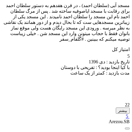
مسجد آبی (سلطان احمد) ، در قرن هفدهم به دستور سلطان احمد
برای رقابت با مسجد ایاصوفیه ساخته شد . پس از مرگ سلطان
احمد نام این مسجد را سلطان احمد نامیدند . این مسجد یکی از
زیباترین مسجدهایی ست که تا بحال دیدم و از دور همانند یک نقاشی
به نظر میرسه . ورودی این مسجد رایگان هست ولی موقع نماز
بانوان فقط با حجاب میتونن وارد این مسجد شن . خیلی زیباست
توصیه میکنم که ببینین . #گلفام_سفر
امتیاز کل
5
تاریخ بازدید :
دی 1396
با کیا اینجا بودید؟ :
تفریحی با دوستان
مدت بازدید :
کمتر از یک ساعت
22
بیشتر
5
Arezou.SB