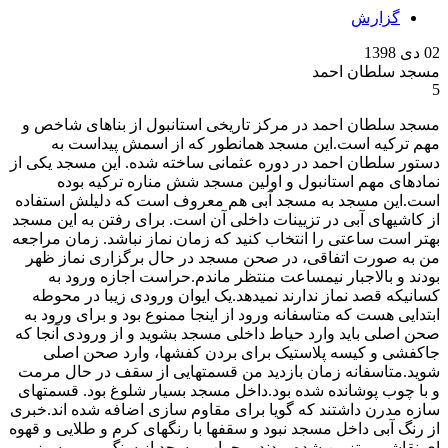
گزارش
02 دی 1398
مسجد سلطان احمد
5
مسجد سلطان احمد در مرکز تاریخی استانبول از بناهای شاخص و
مهم ترکیه است.این مسجد همانطور که از اسمش پیداست به
دستور سلطان احمد در دوره عثمانی ساخته شده. این مسجد یکی از
نمادهای مهم استانبول و اولین مسجد شش مناره ترکیه بوده
است.این مسجد به مسجد آبی هم معروف است که دلیلش استفاده
از کاشیهای آبی در تزیینات داخلی آن است. برای رفتن به این مسجد
بهتر است ساعتی را انتخاب کنید که زمان نماز نباشد. زمان مراجعه
من به صورت اتفاقی، در صحن مسجد در حال برگزاری نماز ظهر
بودند و بالاجبار نیمساعت منتظر ماندم.حراست اجازه ورود به
کسانیکه قصد نماز ندارند نمیدهد.یک ایوان ورودی زیبا در محوطه
ابتدایی هست که متاسفانه ورود از اینجا ممنوع بود و برای ورود به
صحن اصلی باید وارد حیاط داخلی مسجد بشوید و از ورودی آنجا که
جاکفشی و کیسه پلاستیک برای بردن کفشها، وارد صحن اصلی
شوید.متاسفانه زمان بازدید من قسمتهایی از سقف در حال مرمت
و با چوب پوشانده شده بود.داخل مسجد بسیار شلوغ بود. قسمتهای
سازه مدرن داشتند که گویا برای مقاوم سازی اضافه شده اند.خبری
از رنگ آبی داخل مسجد نبود و سقفها با رنگهای کرم و طلایی و قهوه
ای نقاشی و تزیین شده بودند. محراب مسجد از سنگ مرمر سبز