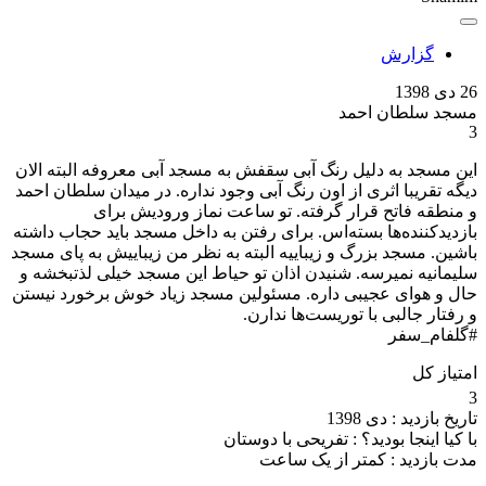
گزارش
26 دی 1398
مسجد سلطان احمد
3
این مسجد به دلیل رنگ آبی سقفش به مسجد آبی معروفه البته الان
دیگه تقریبا اثری از اون رنگ آبی وجود نداره. در میدان سلطان احمد
و منطقه فاتح قرار گرفته. تو ساعت نماز ورودیش برای
بازدیدکننده‌ها بسته‌اس. برای رفتن به داخل مسجد باید حجاب داشته
باشین. مسجد بزرگ و زیباییه البته به نظر من زیباییش به پای مسجد
سلیمانیه نمیرسه. شنیدن اذان تو حیاط این مسجد خیلی لذتبخشه و
حال و هوای عجیبی داره. مسئولین مسجد زیاد خوش برخورد نیستن
و رفتار جالبی با توریست‌ها ندارن.
#گلفام_سفر
امتیاز کل
3
تاریخ بازدید :
دی 1398
با کیا اینجا بودید؟ :
تفریحی با دوستان
مدت بازدید :
کمتر از یک ساعت