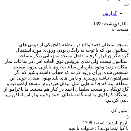
گزارش
02 اردیبهشت 1399
مسجد آبی
5
مسجد سلطان احمد واقع در منطقه فاتح یکی از دیدنی های
استانبول بود که با توجه به رایگان بودن ورودی مورد استقبال
گردشگران قرار گرفته. داخل مسجد به زیبایی دیگر مساجد
استانبول نیست ولی نمای بیرونش فوق العاده اس. در ساعات نماز
امکان بازدید وجود نداره این ساعات روی تابلویی بیرون مسجد
مشخص شده، برای ورود لازمه که حجاب داشته باشید که اگر
همراهتون نباشه روسری و دامن های بلند بهتون میدن. خوبی این
منطقه اینه که جاذبه هایی مثل میدان هپودروم، مسجد ایاصوفیه و
کاخ توپکاپی و مسجد سلطان احمد در کنار هم هستند. ما با تراموا از
ایستگاه کاراکوی به ایستگاه سلطان احمد رفتیم و از این اماکن زیبا
دیدن کردیم.
امتیاز کل
5
تاریخ بازدید :
اسفند 1398
با کیا اینجا بودید؟ :
خانواده با بچه