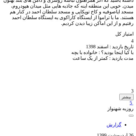
داشته باشید که اگر همراهتون نباشه روسری و دامن های بلند بهتون
میدن. خوبی این منطقه اینه که جاذبه هایی مثل میدان هپودروم،
مسجد ایاصوفیه و کاخ توپکاپی و مسجد سلطان احمد در کنار هم
هستند. ما با تراموا از ایستگاه کاراکوی به ایستگاه سلطان احمد
رفتیم و از این اماکن زیبا دیدن کردیم.
امتیاز کل
4
تاریخ بازدید :
اسفند 1398
با کیا اینجا بودید؟ :
خانواده با بچه
مدت بازدید :
کمتر از یک ساعت
3
بیشتر
5
روزبه شهنواز
گزارش
26 اردیبهشت 1399