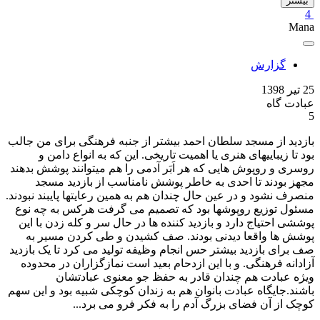
بیشتر
4
Mana
گزارش
25 تیر 1398
عبادت گاه
5
بازدید از مسجد سلطان احمد بیشتر از جنبه فرهنگی برای من جالب
بود تا زیباییهای هنری یا اهمیت تاریخی. این که به انواع دامن و
روسری و روپوش هایی که هر اَبَر آدمی را هم میتوانند پوشش بدهند
مجهز بودند تا احدی به خاطر پوشش نامناسب از بازدید مسجد
منصرف نشود و در عین حال چندان هم به همین رعایتها پایبند نبودند.
مسئول توزیع روپوشها بود که تصمیم می گرفت هرکس به چه نوع
پوششی احتیاج دارد و بازدید کننده ها در حال سر و کله زدن با این
پوشش ها واقعا دیدنی بودند. صف کشیدن و طی کردن مسیر به
صف برای بازدید بیشتر حس انجام وظیفه تولید می کرد تا یک بازدید
آزادانه فرهنگی. و با این ازدحام بعید است نمازگزاران در محدوده
ویژه عبادت هم چندان قادر به حفظ جو معنوی عبادتشان
باشند.جایگاه عبادت بانوان هم به زندان کوچکی شبیه بود و این سهم
کوچک از آن فضای بزرگ آدم را به فکر فرو می برد...