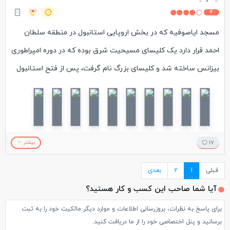
4
مسجد ایاصوفیه که در بخش اروپایی استانبول در منطقه سلطان
احمد قرار دارد یک کلیسای مسیحیت شرق بوده که در دوره امپراطوری
بیزانس ساخته شد و کلیسای بزرگ نام گرفت، پس از فتح استانبول
محمد دوم دستور داد کلیسای ایاصوفیه را به مسجد تبدیل کنند و
سلیمان اول دستور داد نقاشی‌ها و نگارگری‌های داخل ایاصوفیه را
بپوشانند تا نماز جمعه درآنجا خوانده شود در زمان مراد سوم، مناره و
منبر و محراب به ساختمان ایاصوفیه افزوده شد ودر زمان مراد چهارم،
17
بیشتر
آیاتی از قرآن به خط مصطفی چلبی در دیوارها و سقف ایاصوفیه
قبلی
1
2
بعدی
نگاشته شد و همچنین لوحه‌هایی دور تا دور سقف ایاصوفیه نصب
آیا شما صاحب این کسب و کار هستید؟
شد که در آن نام الله، محمد، ابوبکر، عمر، عثمان، علی، حسن و حسین
برای پاسخ به نظرات، بروزرسانی اطلاعات و موارد دیگر مالکیت خود را به ثبت
نوشته شده بود.پس از اعلام حکومت جمهوری در ترکیه و به قدرت
برسانید و پنل اختصاصی خود را از ما دریافت کنید.