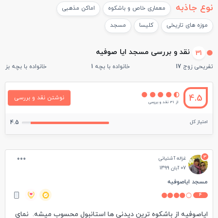
نوع جاذبه
معماری خاص و باشکوه
اماکن مذهبی
موزه های تاریخی
کلیسا
مسجد
نقد و بررسی مسجد ایا صوفیه
31
تفریحی زوج
17
خانواده با بچه
1
خانواده با بچه بزرگ
4.5
نوشتن نقد و بررسی
از 31 نقد و بررسی
امتیاز کل
4.5
3
غزاله آشتیانی
07 آبان 1399
مسجد ایاصوفیه
4
ایاصوفیه از باشکوه ترین دیدنی ها استانبول محسوب میشه. نمای