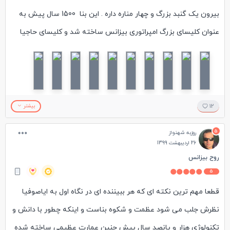
بیرون یک گنبد بزرگ و چهار مناره داره . این بنا 1500 سال پیش به
عنوان کلیسای بزرگ امپراتوری بیزانس ساخته شد و کلیسای حاجیا
صوفیا نامگذاری شد ، اما 900سال بعد، با فتح استانبول توسط
نیروهای عثمانی، به دستور پادشاه عثمانی به مسجد تبدیل شد ودر
زمان آتاتورک و به دستور او به موزه تبدیل شد.
حیاط مجموعه خیلی بزرگ نبود و بلافاصله به دیدن قسمت اصلی
12
بیشتر
مسجد رفتیم. داخل مسجد خیلی بزرگ بود و با شکوه. با لوسترهایی
5
روزبه شهنواز
که چراغ های خیلی خاصی داشتن و من رو یاد فیلم هری پاتر
26 اردیبهشت 1399
مینداختن. طبقه دوم تابلوهای از حضرت مسیح با کاشی کاری خاصی
روح بیزانس
5
نصب شده بودن که خیلی زیبا بود. دیدن صحن بزرگ مسجد از طبقه
قطعا مهم ترین نکته ای که هر ببیننده ای در نگاه اول به ایاصوفیا
بالا هم لذت بخش بود.
نظرش جلب می شود عظمت و شکوه بناست و اینکه چطور با دانش و
تکنولوژیِ هزار و پانصد سال پیش چنین عمارتِ عظیمی ساخته شده