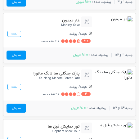
جاذبه 1 از 3
پیشنهاد شده :
100% کاربران
نمایش
غار میمون
Monkey Cave
تایلند
پوکت
نقشه
4.7
از 4 نقد و بررسی
جاذبه 11 از 102
پیشنهاد شده :
100% کاربران
نمایش
پارک جنگلی سا نانگ مانورا
Sa Nang Manora Forest Park
تایلند
پوکت
نقشه
4
از 2 نقد و بررسی
جاذبه 54 از 102
پیشنهاد شده :
100% کاربران
نمایش
تور نمایش فیل ها
Elephant Show Tour