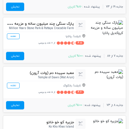
جاذبه 19 از 73
پیشنهاد شده :
86% کاربران
نمایش
پار
ک سنگی چند میلیون ساله و مزرعه کروکدیل پاتایا
Million Years Stone Park & Pattaya Crocodile Farm
تایلند
پاتایا
نقشه
4.5
از 8 نقد و بررسی
جاذبه 7 از 86
پیشنهاد شده :
100% کاربران
نمایش
معبد سپیده دم (وات آرون)
Temple of Dawn (Wat Arun)
تایلند
بانکوک
نقشه
4.6
از 5 نقد و بررسی
جاذبه 8 از 73
پیشنهاد شده :
100% کاربران
نمایش
جزیره کو خو خائو
Ko Kho Khao Island