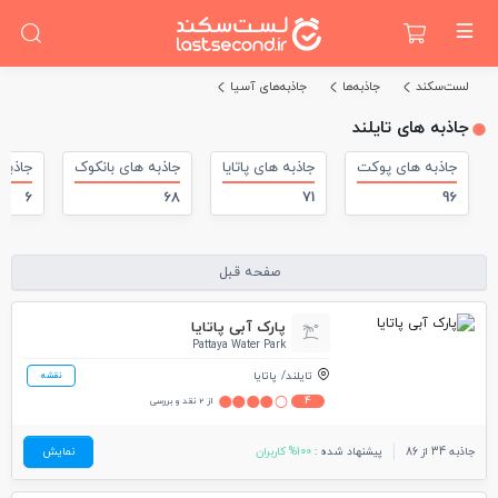
لست‌سکند
جاذبه‌ها
جاذبه‌های آسیا
جاذبه های تایلند
جاذبه های پوکت
جاذبه های پاتایا
جاذبه های بانکوک
جاذبه
6
68
71
96
صفحه قبل
پارک آبی پاتایا
Pattaya Water Park
تایلند
پاتایا
نقشه
4
از 2 نقد و بررسی
جاذبه 34 از 86
پیشنهاد شده :
100% کاربران
نمایش