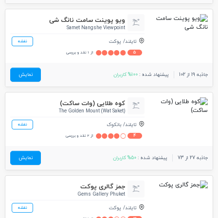
ویو پوینت سامت نانگ شی
Samet Nangshe Viewpoint
تایلند
پوکت
نقشه
5
از 1 نقد و بررسی
جاذبه 19 از 102
پیشنهاد شده :
100% کاربران
نمایش
کوه طلایی (وات ساکت)
The Golden Mount (Wat Saket)
تایلند
بانکوک
نقشه
4
از 2 نقد و بررسی
جاذبه 27 از 73
پیشنهاد شده :
50% کاربران
نمایش
جمز گالری پوکت
Gems Gallery Phuket
تایلند
پوکت
نقشه