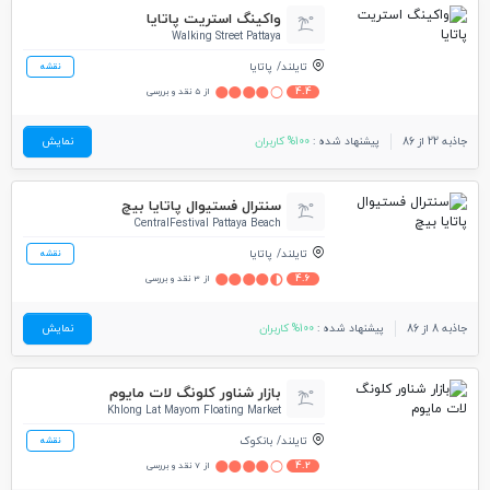
واکینگ استریت پاتایا
Walking Street Pattaya
تایلند
پاتایا
نقشه
4.4
از 5 نقد و بررسی
جاذبه 22 از 86
پیشنهاد شده :
100% کاربران
نمایش
سنترال فستیوال پاتایا بیچ
CentralFestival Pattaya Beach
تایلند
پاتایا
نقشه
4.6
از 3 نقد و بررسی
جاذبه 8 از 86
پیشنهاد شده :
100% کاربران
نمایش
بازار شناور کلونگ لات مایوم
Khlong Lat Mayom Floating Market
تایلند
بانکوک
نقشه
4.2
از 7 نقد و بررسی