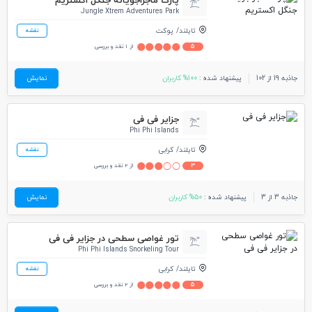
پارک ماجراجویانه جنگل اکستریم
Jungle Xtrem Adventures Park
تایلند
پوکت
نقشه
5
از 1 نقد و بررسی
جاذبه 19 از 102
پیشنهاد شده :
100% کاربران
نمایش
جزایر فی فی
Phi Phi Islands
تایلند
کرابی
نقشه
3
از 2 نقد و بررسی
جاذبه 3 از 3
پیشنهاد شده :
50% کاربران
نمایش
تور غواصی سطحی در جزایر فی فی
Phi Phi Islands Snorkeling Tour
تایلند
کرابی
نقشه
5
از 2 نقد و بررسی