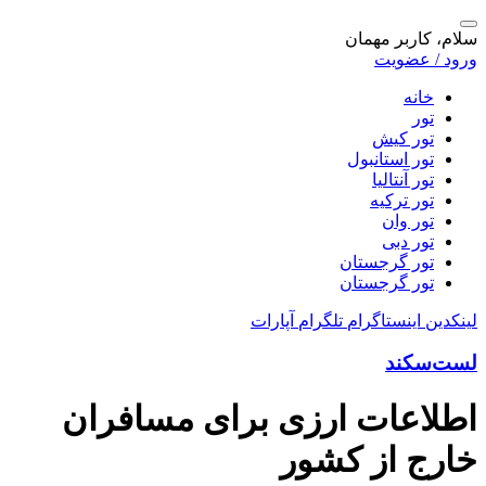
سلام، کاربر مهمان
ورود / عضویت
خانه
تور
تور کیش
تور استانبول
تور آنتالیا
تور ترکیه
تور وان
تور دبی
تور گرجستان
تور گرجستان
لینکدین
اینستاگرام
تلگرام
آپارات
لست‌سکند
اطلاعات ارزی برای مسافران
خارج از کشور