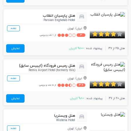
هتل پارسیان انقلاب
Parsian Enghelab Hotel
ایران
تهران
نقشه
3
از 1 نقد و بررسی
هتل 25 از 36
پیشنهاد شده :
100% کاربران
نمایش
هتل رمیس فرودگاه (ایبیس سابق)
Remis Airport Hotel (formerly Ibis)
ایران
تهران
نقشه
3.7
از 5 نقد و بررسی
هتل 20 از 36
پیشنهاد شده :
80% کاربران
نمایش
هتل ویستریا
Wisteria Hotel
ایران
تهران
نقشه