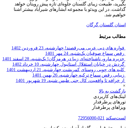
بگیرید، طبیعت زیبای گلستان جلوه‌ای تازه پیش رویتان خواهد
گذاشت. در این ویدئو با مجموعه آبشارهای شیرآباد بیشتر آشنا
خواهیم شد.
استان گلستان
گرگان
مطالب مرتبط
فواره های دبی عربی می‌رقصند!
چهارشنبه، 23 فروردین 1402
رقص سماع صوفیان
یک‌شنبه، 24 مهر 1401
جزیره مارو، ناشناخته‌ای زیبا در هرمزگان!
یک‌شنبه، 28 اسفند 1401
گردش در خیابان استقلال استانبول
چهارشنبه، 10 خرداد 1402
کلبه های چوبی روستای کمرپشت
چهارشنبه، 21 اردیبهشت 1401
زیبایی رقص سماع ترکیه
چهارشنبه، 26 بهمن 1401
از خرافه تا واقعیت، کال جنی طبس
شنبه، 19 شهریور 1401
×
بازگشت به بالا
لینک‌های کاربردی
تورهای پرطرفدار
ویزاهای پرطرفدار
لست‌سکند
021-72956000
تمامی حقوق این وبگاه از آنِ لست‌سکند است.