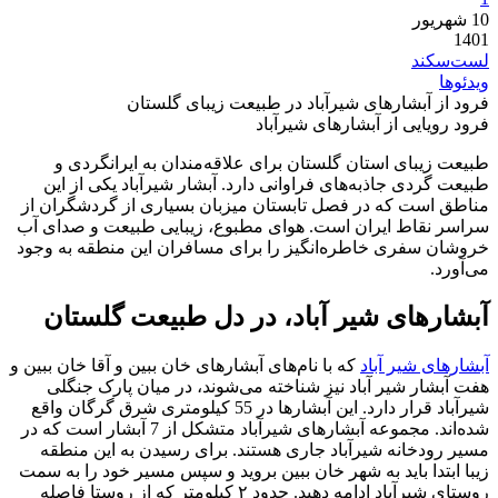
10
شهریور
1401
لست‌سکند
ویدئوها
فرود از آبشارهای شیرآباد در طبیعت زیبای گلستان
فرود رویایی از آبشارهای شیرآباد
طبیعت زیبای استان گلستان برای علاقه‌مندان به ایرانگردی و
طبیعت گردی جاذبه‌های فراوانی دارد. آبشار شیرآباد یکی از این
مناطق است که در فصل تابستان میزبان بسیاری از گردشگران از
سراسر نقاط ایران است. هوای مطبوع، زیبایی طبیعت و صدای آب
خروشان سفری خاطره‌انگیز را برای مسافران این منطقه به وجود
می‌آورد.
آبشارهای شیر آباد، در دل طبیعت گلستان
آبشارهای شیر آباد
که با نام‌های آبشارهای خان ببین و آقا خان ببین و
هفت آبشار شیر آباد نیز شناخته می‌شوند، در میان پارک جنگلی
شیرآباد قرار دارد. این آبشارها در 55 کیلومتری شرق گرگان واقع
شده‌اند. مجموعه آبشارهای شیرآباد متشکل از 7 آبشار است که در
مسیر رودخانه شیرآباد جاری هستند. برای رسیدن به این منطقه
زیبا ابتدا باید به شهر خان ببین بروید و سپس مسیر خود را به سمت
روستای شیرآباد ادامه دهید. حدود ۲ کیلومتر که از روستا فاصله