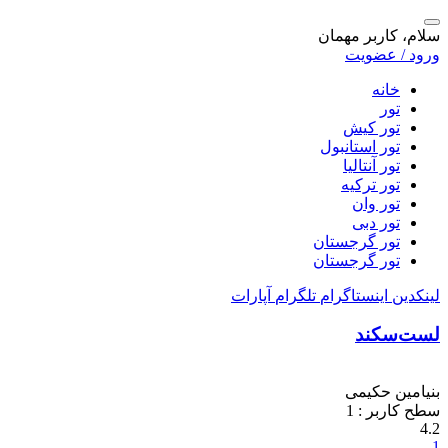
سلام، کاربر مهمان
ورود / عضویت
خانه
تور
تور کیش
تور استانبول
تور آنتالیا
تور ترکیه
تور وان
تور دبی
تور گرجستان
تور گرجستان
لینکدین
اینستاگرام
تلگرام
آپارات
لست‌سکند
بنیامین حکیمی
سطح کاربر :
1
4.2
1