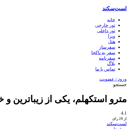
لست‌سکند
خانه
تور خارجی
تور داخلی
ویزا
هتل‌
سفرساز
سفر به ناکجا
سفرنامه
بلاگ
تماس با ما
ورود / عضویت
جستجو
مترو استکهلم، یکی از زیباترین و 
4.1
از 28 رای
لست‌سکند