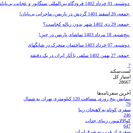
دوشنبه، 01 خرداد 1402
فرودگاه بین‌المللی سنگاپور و عجایب بی‌پایا
جمعه، 26 اسفند 1401
گردش در پاریس، ماجرایی بی‌پایان!
جمعه، 29 دی 1402
شهر بدون زباله کجاست؟
پنج‌شنبه، 18 مرداد 1403
تماشای پاریس در چین!
دوشنبه، 07 خرداد 1403
ساختمان متحرک در شانگهای
جمعه، 27 بهمن 1402
سلفی با آثار ایران در یک دقیقه
7
لست‌سکند
امتیاز کل
28667
آخرین سفرنامه‌ها
پیمایش پنج روزه، مسافت 120 کیلومتری تهران به شمال
79
سفری کوتاه به لاهیجان زیبا
246
کوالالامپور، زیبای جذاب
647
سفری از غرب به شرق ایران