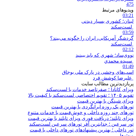
475
ویدیوهای مرتبط
03:21
لبنان؛ کشوری بسیار دیدنی
لست‌سکند
03:59
گردشگر آمریکایی، ایران را چگونه می‌بیند؟
لست‌سکند
02:12
نووی‌ساد؛ شهری که باید ببینید
سپيده محمدي
01:49
اسب‌های وحشی در پارک ملی بوجاق
علیرضا کوشش فرد
پربازدیدترین مطالب سایت
ویزای کانادا ؛ صفرتاصد خدمات با لست‌سکند
تقویم ۱۴۰۵ ؛ تقویم اختصاصی لست‌سکند با کیفیت بالا
ویزای شینگن با بهترین قیمت
تورهای یک روزه ایرانگردی با بهترین قیمت
تورهای چند روزه داخلی و خوش‌قیمت با خدمات متنوع
ویزای تایلند؛ دریافت فوری ویزای تایلند با بهترین قیمت
تور سرعین ؛ جذابترین آفر تورهای سرعین لست‌سکند
تور داخلی ؛ بهترین پیشنهادهای تورهای داخلی با قیمت
ویدئوها