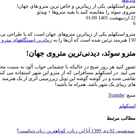
ویدئوها
مترو استکهلم، یکی از زیباترین و خاص ترین مترو های جهان!
متروی سوئد را مقایسه کنید با بقیه متروها + ویدئو
22 اردیبهشت 1401
01:00
6
150 هنرمند تزئین شده است که آن‌ها را به
زیباترین ایستگاههای مترو 
مترو سوئد، دیدنی‌ترین متروی جهان!
تصور کنید هر روز صبح در حالیکه با چشمانی خواب آلود به سمت محل ک
می آیید. در استکهلم مسافرانی که از مترو این شهر استفاده می کن
نقاشی شده و در گوشه گوشه این تونل زیرزمینی اثری از یک هنرمند خو
های زیبای یک شهر باشد. همراه ما باشید!
منبع:
Youtube
استکهلم
مطالب مرتبط
سه‌شنبه، 02 دی 1399
آیا این زبان، کوتاهترین زبان دنیاست؟