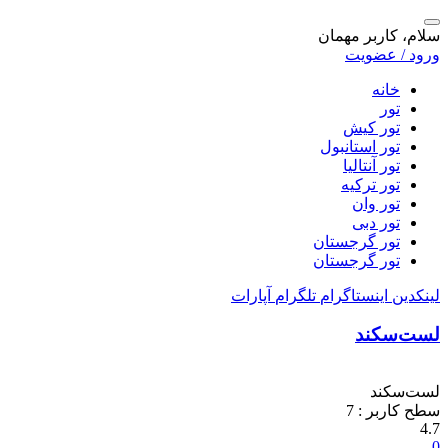
سلام، کاربر مهمان
ورود / عضویت
خانه
تور
تور کیش
تور استانبول
تور آنتالیا
تور ترکیه
تور وان
تور دبی
تور گرجستان
تور گرجستان
لینکدین
اینستاگرام
تلگرام
آپارات
لست‌سکند
لست‌سکند
سطح کاربر :
7
4.7
0