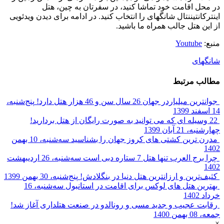
در محل اقامت خود تماشا کنید، در سفرتان به چین، هتل
اینترکانتیننتال شانگهای را انتخاب کنید. در ادامه برای دیدن ویدئویی
از این هتل جالب همراه ما باشید.
منبع:
Youtube
شانگهای
مطالب مرتبط
جوانترین میلیاردر جهان 26 سال سن و 46 هزار هتل دارد!
پنج‌شنبه،
14 اسفند 1399
22 وسیله ای که می توانید به صورت رایگان از هتل بردارید!
چهارشنبه، 21 آبان 1399
مدرن ترین کشتی های کروز جهان را بشناسید
سه‌شنبه، 10 بهمن
1402
چرا برج العرب تنها هتل 7 ستاره دبی است
سه‌شنبه، 26 اردیبهشت
1402
کثیف‌ترین و ارزانترین هتل دنیا در بنگلادش!
پنج‌شنبه، 30 بهمن 1399
بهترین هتل های لوکس برای اقامت در استانبول
سه‌شنبه، 16
خرداد 1402
رقابت عجیب و جدید مسی و رونالدو در صنعت هتلداری آغاز شد!
جمعه، 08 بهمن 1400
×