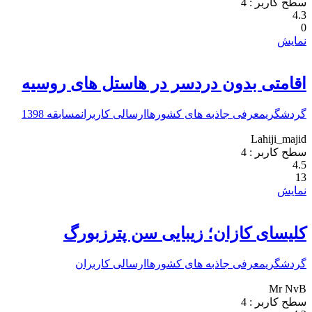
سطح کاربر :
4
4.3
0
نمایش
اقامتی بدون دردسر در هاستل های روسیه
گردشگری
معرفی جاذبه های کشورها
ارسالی کاربران
مسابقه 1398
Lahiji_majid
سطح کاربر :
4
4.5
13
نمایش
کلیسای کازان؛ زیبایی سن پترزبورگ
گردشگری
معرفی جاذبه های کشورها
ارسالی کاربران
Mr NvB
سطح کاربر :
4