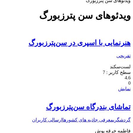
ویدئوهای سن پترزبورگ
ویدئو‌های سن پترزبورگ
هنرنمایی با اسپری در سن‌پترزبورگ
تفریحی
لست‌سکند
سطح کاربر :
7
4.6
0
نمایش
تماشای بندرگاه سن‌پترزبورگ
گردشگری
معرفی جاذبه های کشورها
ارسالی کاربران
فاطمه خرقه پوش