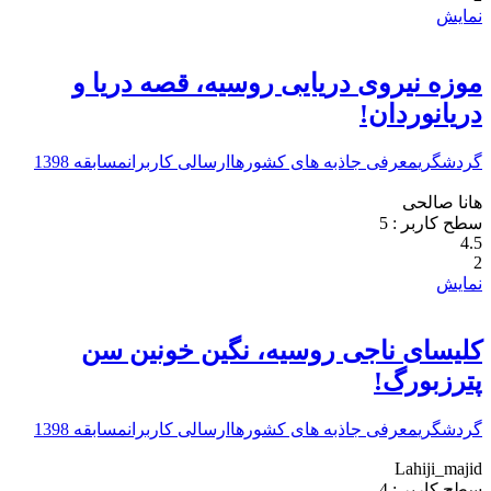
نمایش
موزه نیروی دریایی روسیه، قصه دریا و
دریانوردان!
گردشگری
معرفی جاذبه های کشورها
ارسالی کاربران
مسابقه 1398
هانا صالحی
سطح کاربر :
5
4.5
2
نمایش
کلیسای ناجی روسیه، نگین خونین سن‌
پترزبورگ!
گردشگری
معرفی جاذبه های کشورها
ارسالی کاربران
مسابقه 1398
Lahiji_majid
سطح کاربر :
4