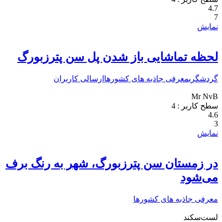
4.7
7
نمایش
لحظه تماشایی باز شدن پل سن پترزبورگ
گردشگری
معرفی جاذبه های کشورها
ارسالی کاربران
Mr NvB
سطح کاربر :
4
4.6
3
نمایش
در زمستان سن پترزبورگ، شهر به رنگ برف
می‌شود
معرفی جاذبه های کشورها
لست‌سکند