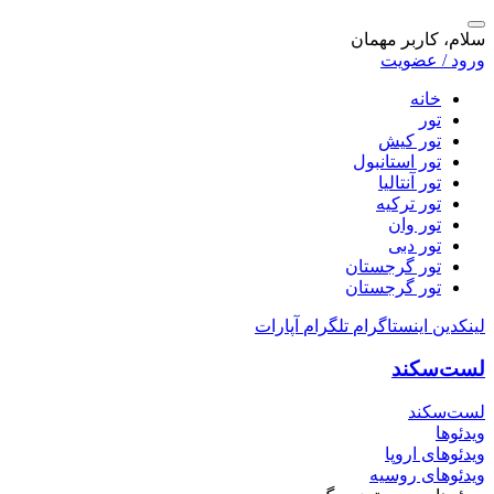
سلام، کاربر مهمان
ورود / عضویت
خانه
تور
تور کیش
تور استانبول
تور آنتالیا
تور ترکیه
تور وان
تور دبی
تور گرجستان
تور گرجستان
لینکدین
اینستاگرام
تلگرام
آپارات
لست‌سکند
لست‌سکند
ویدئوها
ویدئوهای اروپا
ویدئوهای روسیه