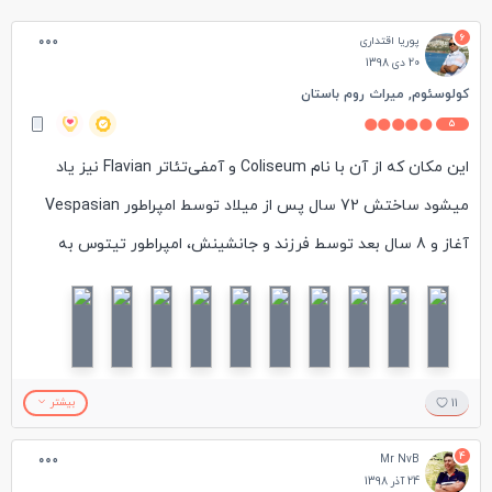
6
پوریا اقتداری
20 دی 1398
کولوسئوم, میراث روم باستان
5
این مکان که از آن با نام Coliseum و آمفی‌تئاتر Flavian نیز یاد
میشود ساختش 72 سال پس از میلاد توسط امپراطور Vespasian
آغاز و 8 سال بعد توسط فرزند و جانشینش، امپراطور تیتوس به
پایان رسید و به مکانی برای جنگ گلادیتورها تبدیل شد. این مکان
باشکوه که به شکل بیضی در شرق رومن فروم قرار گرفته است در
زمان خود بزرگترین آمفی تئاتر دنیا بود که برای 50 تا 80 هزار
بازدیدکننده ظرفیت داشت.
11
بیشتر
برای دسترسی به این مکان می توانید از ایستگاه مترو Colosseo
4
Mr NvB
استفاده نمایید و تاکید میکنم بلیت ورودی آنرا از قبل به صورت
24 آذر 1398