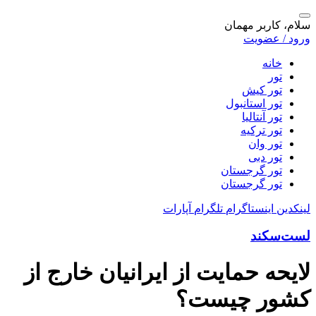
سلام، کاربر مهمان
ورود / عضویت
خانه
تور
تور کیش
تور استانبول
تور آنتالیا
تور ترکیه
تور وان
تور دبی
تور گرجستان
تور گرجستان
لینکدین
اینستاگرام
تلگرام
آپارات
لست‌سکند
لایحه حمایت از ایرانیان خارج از
کشور چیست؟