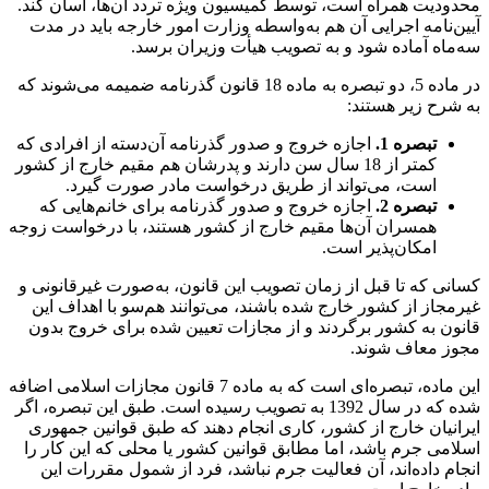
محدودیت همراه است، توسط کمیسیون ویژه تردد آن‌ها، آسان کند.
آیین‌نامه اجرایی آن هم به‌واسطه وزارت امور خارجه باید در مدت
سه‌ماه آماده شود و به تصویب هیأت وزیران برسد.
در ماده 5، دو تبصره به ماده 18 قانون گذرنامه ضمیمه می‌شوند که
به شرح زیر هستند:
تبصره 1.
اجازه خروج و صدور گذرنامه آن‌دسته از افرادی که
کمتر از 18 سال سن دارند و پدرشان هم مقیم خارج از کشور
است، می‌تواند از طریق درخواست مادر صورت گیرد.
تبصره 2.
اجازه خروج و صدور گذرنامه برای خانم‌هایی که
همسران آن‌ها مقیم خارج از کشور هستند، با درخواست زوجه
امکان‌پذیر است.
کسانی که تا قبل از زمان تصویب این قانون، به‌صورت غیرقانونی و
غیرمجاز از کشور خارج شده باشند، می‌توانند هم‌سو با اهداف این
قانون به کشور برگردند و از مجازات تعیین شده برای خروج بدون
مجوز معاف شوند.
این ماده، تبصره‌ای است که به ماده 7 قانون مجازات اسلامی اضافه
شده که در سال 1392 به تصویب رسیده است. طبق این تبصره، اگر
ایرانیان خارج از کشور، کاری انجام دهند که طبق قوانین جمهوری
اسلامی جرم باشد، اما مطابق قوانین کشور یا محلی که این کار را
انجام داده‌اند، آن فعالیت جرم نباشد، فرد از شمول مقررات این