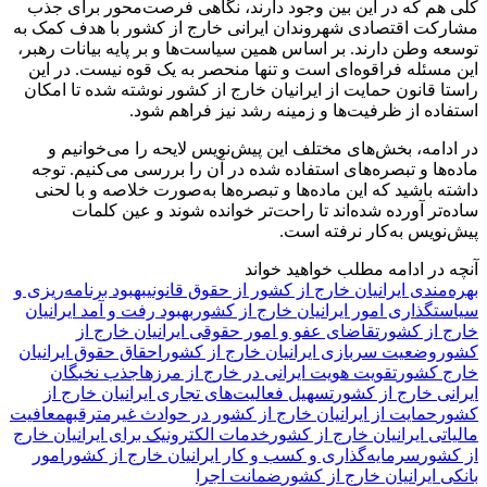
کلی هم که در این بین وجود دارند، نگاهی فرصت‌محور برای جذب
مشارکت اقتصادی شهروندان ایرانی خارج از کشور با هدف کمک به
توسعه وطن دارند. بر اساس همین سیاست‌ها و بر پایه بیانات رهبر،
این مسئله فراقوه‌ای است و تنها منحصر به یک قوه نیست. در این
راستا قانون حمایت از ایرانیان خارج از کشور نوشته شده تا امکان
استفاده از ظرفیت‌ها و زمینه رشد نیز فراهم شود.
در ادامه، بخش‌های مختلف این پیش‌نویس لایحه را می‌خوانیم و
ماده‌ها و تبصره‌های استفاده شده در آن را بررسی می‌کنیم. توجه
داشته باشید که این ماده‌ها و تبصره‌ها به‌صورت خلاصه و با لحنی
ساده‌تر آورده شده‌اند تا راحت‌تر خوانده شوند و عین کلمات
پیش‌نویس به‌کار نرفته است.
آنچه در ادامه مطلب خواهید خواند
بهره‌مندی ایرانیان خارج از کشور از حقوق قانونی
بهبود برنامه‌ریزی و
سیاستگذاری امور ایرانیان خارج از کشور
بهبود رفت و آمد ایرانیان
خارج از کشور
تقاضای عفو و امور حقوقی ایرانیان خارج از
کشور
وضعیت سربازی ایرانیان خارج از کشور
احقاق حقوق ایرانیان
خارج کشور
تقویت هویت ایرانی در خارج از مرزها
جذب نخبگان
ایرانی خارج از کشور
تسهیل فعالیت‌های تجاری ایرانیان خارج از
کشور
حمایت از ایرانیان خارج از کشور در حوادث غیرمترقبه
معافیت
مالیاتی ایرانیان خارج از کشور
خدمات الکترونیک برای ایرانیان خارج
از کشور
سرمایه‌گذاری و کسب و کار ایرانیان خارج از کشور
امور
بانکی ایرانیان خارج از کشور
ضمانت اجرا