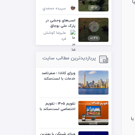
ز و آواز بدون دست گرفتن گیتار در سبک راک (rock) یا
02:12
سپيده محمدي
اسب‌های وحشی در
پارک ملی بوجاق
علیرضا کوشش
01:49
فرد
پربازدیدترین مطالب سایت
ویزای کانادا ؛ صفرتاصد
خدمات با لست‌سکند
تقویم ۱۴۰۵ ؛ تقویم
اختصاصی لست‌سکند با
کیفیت بالا
ا
ویزای شینگن با بهترین