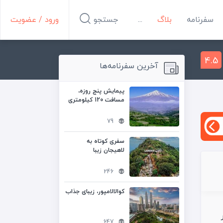
سفرنامه
بلاگ
...
جستجو
ورود / عضویت
4.5
آخرین سفرنامه‌ها
پیمایش پنج روزه،
مسافت 120 کیلومتری
تهران به شمال
79
سفری کوتاه به
لاهیجان زیبا
246
کوالالامپور، زیبای جذاب
647