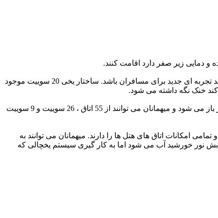
پیش از این نیز هتلی یخی در این کشور ساخته شده بود اما اینبار تفاوت در این است که این هتل جدید تمام طول سال باز است که ‏این می تواند تجربه ای جدید برای مسافران باشد. ساختار یخی 20 سوییت موجود
ند خنک نگه داشته می شود.‏
این هتل یک بخش دائمی و یک بخش فصلی دارد که بخش فصلی آن فقط در ماههای سردتر سال قابل استفاده است.این قسمت از ‏‏16 دسامبر باز می شود و میهمانان می توانند از 55 اتاق ، 26 سوییت و 9 سوییت
امی امکانات اتاق های هتل ها را دارند. میهمانان می توانند به
ابش نور خورشید آب می شود اما به ‏کار گیری سیستم یخچالی که