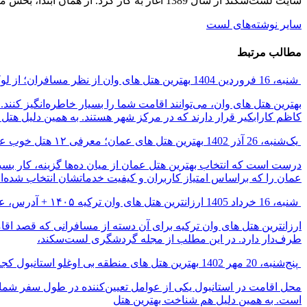
سایت لست‌سکند از سال 1389 آغاز به کار کرد. از همان ابتدا، بخش مجله گردشگری راه‌اندازی شد تا بتواند با توجه به نیاز اهالی سفر، اطلاعات به‌روز و کاربردی را با مخاطبان به اشتراک بگذارد.
سایر نوشته‌های لست
مطالب مرتبط
شنبه، 16 فروردین 1404
بهترین هتل های وان از نظر مسافران؛ از ل
بهترین هتل های وان، می‌توانند اقامت شما را بسیار خاطره‌انگیز کنند.
کاظم کارابکیر قرار دارند که در مرکز شهر هستند. به همین دلیل هتل
یک‌شنبه، 26 آذر 1402
بهترین هتل های عمان؛ معرفی ۱۲ هتل خوب عمان
درست است که انتخاب بهترین هتل عمان از میان ده‌‌ها گزینه، کار بس
عمان را که براساس امتیاز کاربران و کیفیت خدماتشان انتخاب شده‌ان
شنبه، 16 خرداد 1405
ارزانترین هتل های وان ترکیه ۱۴۰۵ + آدرس، عکس و امتیاز
ارزانترین هتل های وان ترکیه برای آن دسته از مسافرانی که قصد اقا
طرف‌دار دارد. در این مطلب از مجله گردشگری لست‌سکند،
پنج‌شنبه، 20 مهر 1402
بهترین هتل های منطقه بی اوغلو استانبول ک
محل اقامت در استانبول یکی از عوامل تعیین‌کننده در طول سفر شما به
است. به همین دلیل هم شناخت بهترین هتل