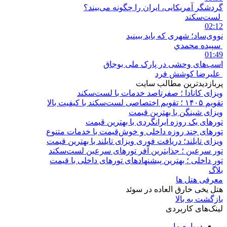
گردشگر آمریکایی، ایران را چگونه می‌بیند؟
لست‌سکند
02:12
نووی‌ساد؛ شهری که باید ببینید
سپيده محمدي
01:49
اسب‌های وحشی در پارک ملی بوجاق
علیرضا کوشش فرد
پربازدیدترین مطالب سایت
ویزای کانادا ؛ صفرتاصد خدمات با لست‌سکند
تقویم ۱۴۰۵ ؛ تقویم اختصاصی لست‌سکند با کیفیت بالا
ویزای شینگن با بهترین قیمت
تورهای یک روزه ایرانگردی با بهترین قیمت
تورهای چند روزه داخلی و خوش‌قیمت با خدمات متنوع
ویزای تایلند؛ دریافت فوری ویزای تایلند با بهترین قیمت
تور سرعین ؛ جذابترین آفر تورهای سرعین لست‌سکند
تور داخلی ؛ بهترین پیشنهادهای تورهای داخلی با قیمت
بلاگ
معرفی هتل ها
هتل یخی خارق العاده در سوئد
بازگشت به بالا
لینک‌های کاربردی
درباره ما