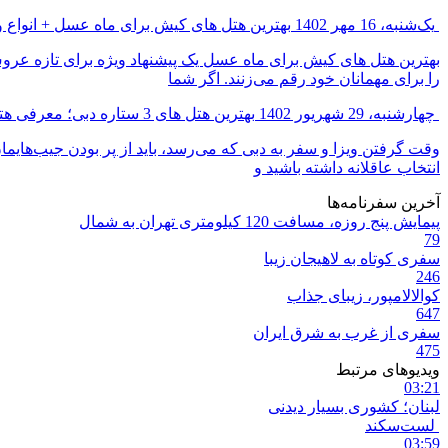
یک‌شنبه، 16 مهر 1402
بهترین هتل های کیش برای ماه عسل + انواع
بهترین هتل های کیش برای ماه عسل یک پیشنهاد ویژه برای تازه‌ عر
را برای مهمانان خود رقم می‌زنند. اگر شما
چهارشنبه، 29 شهریور 1402
بهترین هتل های 3 ستاره دبی؛ معرفی هتل های خوب اقتصادی
وقت گرفتن ویزا و سفر به دبی که می‌رسد، باید از پر بودن جیب‌هایما
انتخاب عاقلانه داشته باشید و
آخرین سفرنامه‌ها
پیمایش پنج روزه، مسافت 120 کیلومتری تهران به شمال
79
سفری کوتاه به لاهیجان زیبا
246
کوالالامپور، زیبای جذاب
647
سفری از غرب به شرق ایران
475
ویدیوهای مرتبط
03:21
لبنان؛ کشوری بسیار دیدنی
لست‌سکند
03:59