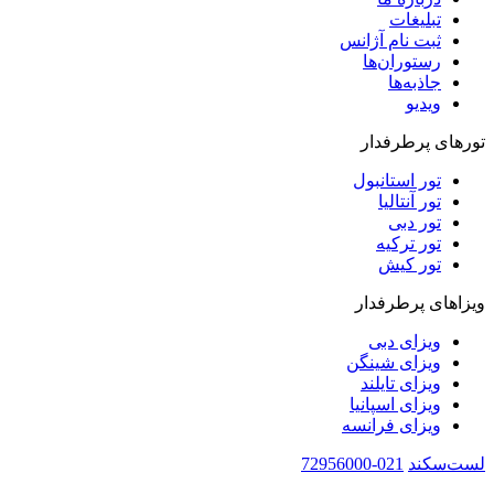
تبلیغات
ثبت نام آژانس
رستوران‌ها
جاذبه‌ها
ویدیو‌
تورهای پرطرفدار
تور استانبول
تور آنتالیا
تور دبی
تور ترکیه
تور کیش
ویزاهای پرطرفدار
ویزای دبی
ویزای شینگن
ویزای تایلند
ویزای اسپانیا
ویزای فرانسه
لست‌سکند
021-72956000