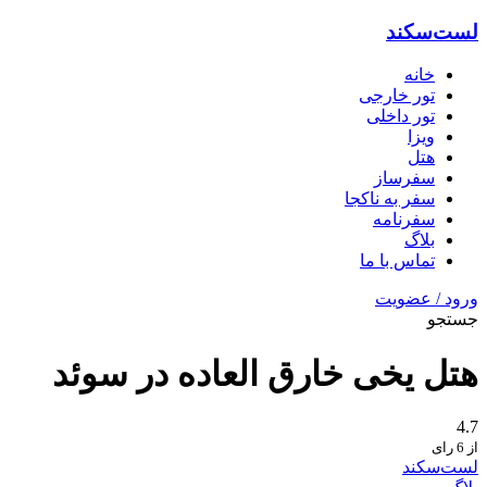
لست‌سکند
خانه
تور خارجی
تور داخلی
ویزا
هتل‌
سفرساز
سفر به ناکجا
سفرنامه
بلاگ
تماس با ما
ورود / عضویت
جستجو
هتل یخی خارق العاده در سوئد
4.7
از 6 رای
لست‌سکند