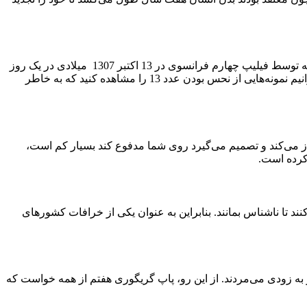
حالا که به یکی از انواع خرافات مدرن نزدیک می‌شویم، بهتر است به عدد 13 توجه کنید! منشاء این خرافه در نسل‌کشی صدها شوالیه معبد که توسط فیلیپ چهارم فرانسوی در 13 اکتبر 1307 میلادی در یک روز
جمعه به قتل رسیدند، برمی‌گردد. همان‌طور که در این مقاله دیدید، بارها عدد 13 به عنوان یک عدد خرافی تکرار شد که در کشور ما هم می‌توانیم نمونه‌هایی از نحس بودن عدد 13 را مشاهده کنید که به خاطر
 می‌کند و تصمیم می‌گیرد روی شما مدفوع کند بسیار کم است،
 کرده است.
ند تا ناشناس بمانند. بنابراین به عنوان یکی از خرافات کشورهای
ند و به زودی می‌مردند. از این رو، پاپ گریگوری هفتم از همه خواست که