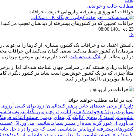
بلاگ
مطالب جالب و خواندنی
خرافات کشورهای پیشرفته و اروپایی + ریشه خرافات
خرافات عجیبی که در کشورهای پیشرفته از دیدنشان تعجب می‌کنید!
23 دی 1401 08:00
18
دانستن اعتقادات و خرافات یک کشور، بسیاری از کارها را می‌تواند در 
مردمان آن کشور حفظ می‌کند. بعضی گمان می‌کنند این خرافات مختص
در این مطلب از
بلاگ لست‌سکند
، قصد داریم به این موضوع بپردازیم.
خرافات زیادی هستند که در سراسر جهان شناخته‌ شده‌اند اما از برخ
مثلاً چیزی که در یک کشور خوش‌یمن است شاید در کشور دیگری کاملاً
ارتباط موثرتری با آن‌ها برقرار کنید.
آنچه در ادامه مطلب خواهید خواند
ژاپن؛ از برخی عددهای خاص پرهیز کنید
آلمان؛ زود برای کسی آرزوی 
می‌آورند
برزیل؛ هیچ‌وقت کیف پولتان را روی زمین نگذارید
روسیه؛ سوت
ننشینید
فرانسه؛ گربه‌های کالیکو گربه‌های بدیمنی هستند
اشاعه فرهنگ
می‌آورد!
4. عبور گربه سیاه از مسیر شما بدشانسی می‌آورد!
5. عطسه‌ها و برکت‌ها!
کشورهای پیشرفته اروپایی
این بدشانسی است که چتر را در داخل خانه ب
بکوبید!
برای خوش شانسی، یک نعل اسب به در خانه آویزان کنید!
عدد 13 بدشانس است!