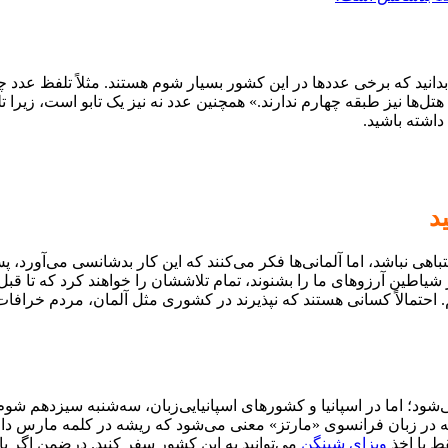
 بدانید که برخی عددها در این کشور بسیار شوم هستند. مثلاً تلفظ عدد 
یچ‌گاه نباید به یک ژاپنی هدیه‌ای متشکل از 4 چیز بدهید. هتل‌ها نیز طبقه چهارم ندارند.» همچنین عدد
داشته باشید.
د
هی نباشد، اما آلمانی‌ها فکر می‌کنند که این کار بدشانسی می‌آورد، پس
یاطین آرزوهای ما را بشنوند، تمام تلاششان را خواهند کرد که تا قبل 
 احتمالاً کسانی هستند که نپذیرند در کشوری مثل آلمان، مردم خرافات 
د؛ اما در اسپانیا و کشورهای اسپانیایی‌زبان، سه‌شنبه سیزدهم شوم 
ر زبان فرانسوی «مارتز» معنی می‌شود که ریشه در کلمه مارس دارد، 
ط با اخذ
ویزای شینگن
می‌توانید به این کشور سفر کنید. درضمن اگر با 