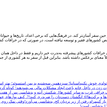
حین سفر آسان‌تر کند. در فرهنگ‌هایی که برخی اعداد، تاریخ‌ها و حیوا
 کشورهای فقیر و توسعه نیافته است، در صورتی که در خرافات کشور
ی خرافات کشورهای پیشرفته به‌ندرت خبر داریم و فقط در داخل همان ک
 معنای برعکس داشته باشد. بنابراین قبل از سفر به هر کشوری از جم
تولدی خوش نکنید
اسپانیا؛ سیزدهمین سه‌شنبه بد یمن است
سوئد؛ بهتر اس
 زدن در داخل خانه باعث ایجاد مشکلات مالی می‌شود
هند؛ کوتاه کر
 خرافی غرب به سایر کشورها
1. شکستن آینه و بدشانسی پس از هفت سال!
6. انگشتان دست‌تان را ضربدری کنید!
7. کیف پول‌های خود را روی زمین بگذارید!
از کنیم
راه رفتن از زیر نردبان کج، بدشانسی می‌آورد!
وقتی نمک روی ز