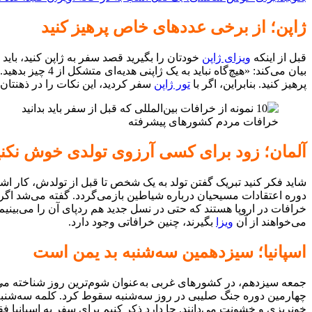
ژاپن؛ از برخی عددهای خاص پرهیز کنید
قبل از اینکه
ویزای ژاپن
خودتان را بگیرید قصد سفر به ژاپن کنید، باید
بیان می‌کند: «ه
پرهیز کنید. بنابراین، اگر با
تور ژاپن
سفر کردید، این نکات را در ذهنتان 
خرافات مردم کشورهای پیشرفته
آلمان؛ زود برای کسی آرزوی تولدی خوش نکنی
شاید فکر کنید تبریک گفتن تولد به یک شخص تا قبل از تولدش، کار اشتبا
دوره اعتقادات مسیحیان درباره شیاطین بازمی‌گردد. گفته می‌شد اگر ش
خرافات در اروپا هستند که حتی در نسل جدید هم ردپای آن را می‌بینیم.
می‌خواهند از آن
ویزا
بگیرند، چنین خرافاتی وجود دارد.
اسپانیا؛ سیزدهمین سه‌شنبه بد یمن است
جمعه سیزدهم، در کشورهای غربی به‌عنوان شوم‌ترین روز شناخته می‌شو
چهارمین دوره جنگ صلیبی در روز سه‌شنبه سقوط کرد. کلمه سه‌شنبه د
خونریزی و خشونت می‌دانند. جا دارد ذکر کنیم برای سفر به اسپانیا فق