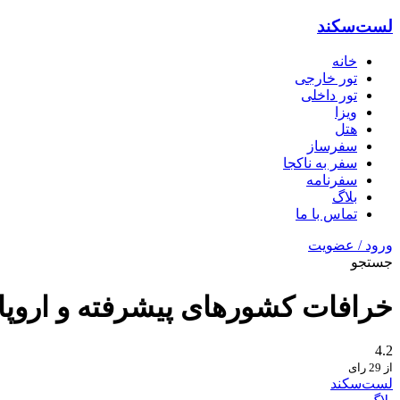
لست‌سکند
خانه
تور خارجی
تور داخلی
ویزا
هتل‌
سفرساز
سفر به ناکجا
سفرنامه
بلاگ
تماس با ما
ورود / عضویت
جستجو
خرافات کشورهای پیشرفته و اروپا
4.2
از 29 رای
لست‌سکند