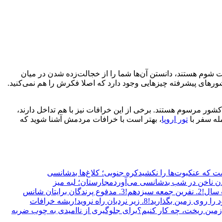
نات شوم هستند، دانستن آن‌ها شما را از خجالت‌زده شدن در میان
های پیشرفته چیزهایی وجود دارد که اصلا فکرش را هم نمی‌کنید.
شور مرسوم هستند. برخی از این خرافات نیز با هم تداخل دارند،
له سفر با
تور اروپا
، بهتر است با خرافات مردمش آشنا شوید که
ت که عنکبوت‌ها را نکشید
کره جنوبی؛ کلاغ‌ها بدشانسی
دن ناخن در شب بدشانسی می‌آورد
مجارستان؛ لبه میز
2. نفرین جمعه سیزدهم!
3. مدفوع پرندگان برایتان شانس
8. زیر نردبان راه نروید!
ریشه خرافات
مین ریخت، چه کار کنیم؟
برای جلوگیری از ناامیدی به چوب ضربه