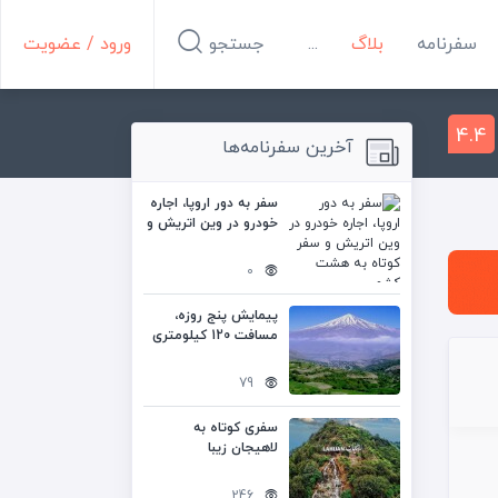
سفرنامه
بلاگ
...
جستجو
ورود / عضویت
4.4
آخرین سفرنامه‌ها
سفر به دور اروپا، اجاره
خودرو در وین اتریش و
سفر کوتاه به هشت
کشور
0
پیمایش پنج روزه،
مسافت 120 کیلومتری
تهران به شمال
79
سفری کوتاه به
لاهیجان زیبا
246