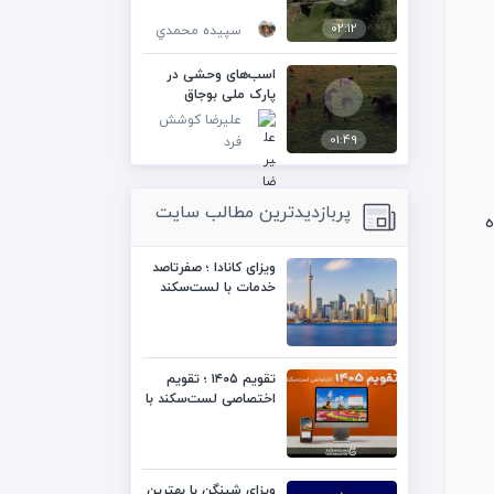
02:12
سپيده محمدي
اسب‌های وحشی در
پارک ملی بوجاق
علیرضا کوشش
01:49
فرد
پربازدیدترین مطالب سایت
ه
ویزای کانادا ؛ صفرتاصد
خدمات با لست‌سکند
تقویم ۱۴۰۵ ؛ تقویم
اختصاصی لست‌سکند با
کیفیت بالا
ویزای شینگن با بهترین