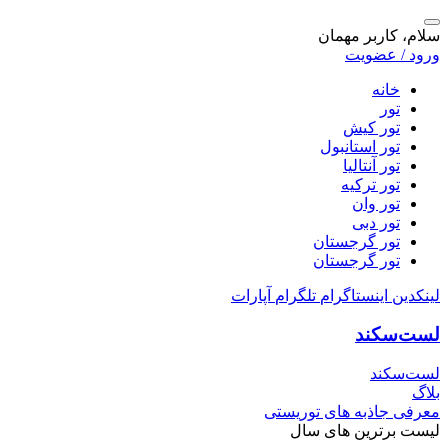
سلام، کاربر مهمان
ورود / عضویت
خانه
تور
تور کیش
تور استانبول
تور آنتالیا
تور ترکیه
تور وان
تور دبی
تور گرجستان
تور گرجستان
لینکدین
اینستاگرام
تلگرام
آپارات
لست‌سکند
لست‌سکند
بلاگ
معرفی جاذبه های توریستی
لیست برترین های سال