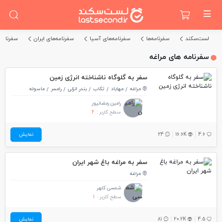
لست‌سکند
سفرنامه‌ها
سفرنامه‌های آسیا
سفرنامه‌های ایران
سفرنامه‌
سفرنامه های مراغه
سفر به گلوگاه ناشناخته انرژی زمین
مراغه
مهاباد
تکاب
بندر انزلی
رامسر
ماسوله
رامین رمضانپور
سطح کاربر :
2
4.6
16.6K
24
نمایش
سفر به مراغه باغ شهر ایران
مراغه
شمسی کلهر
سطح کاربر :
1
4.5
20.2K
81
نمایش