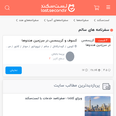
لست‌سکند
سفرنامه‌ها
سفرنامه‌های آسیا
سفرنامه‌های هند
سفرنامه های سالم
کسوف و کریسمس در سرزمین هندوها
4 قسمت
کوچی
کودایکانال
سالم
تیروپاتور
مونار
کانور
میسور
ب
پریسا باجلان
سطح کاربر :
2
4.5
28.6K
17
نمایش
پربازدیدترین مطالب سایت
ویزای کانادا ؛ صفرتاصد خدمات با لست‌سکند