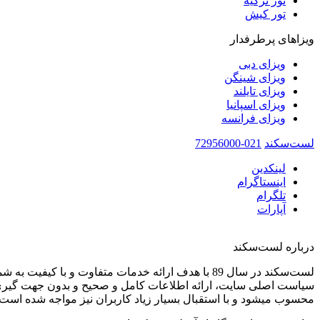
تور ترکیه
تور کیش
ویزاهای پرطرفدار
ویزای دبی
ویزای شینگن
ویزای تایلند
ویزای اسپانیا
ویزای فرانسه
لست‌سکند
021-72956000
لینکدین
اینستاگرام
تلگرام
آپارات
درباره لست‌سکند
لست‌سکند در سال 89 با هدف ارائه خدمات متفاوت و با کیفیت به شما عزیزان در صنعت گردشگری تاسیس شده است.
سیاست اصلی سایت، ارائه اطلاعات کامل و صحیح و بدون جهت گیری 
محسوب میشود و با استقبال بسیار زیاد کاربران نیز مواجه شده است.