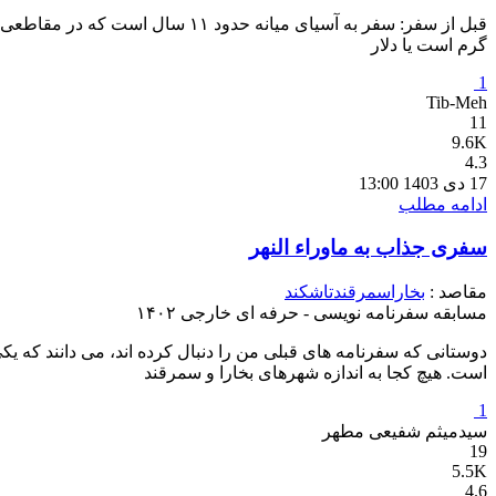
قبل از سفر: سفر به آسیای میانه
گرم است یا دلار
1
Tib-Meh
11
9.6K
4.3
17 دی 1403 13:00
ادامه مطلب
سفری جذاب به ماوراء النهر
مقاصد :
بخارا
سمرقند
تاشکند
مسابقه سفرنامه نویسی - حرفه ای خارجی ۱۴۰۲
دوستانی که سفرنامه های قبلی من را دنبال کرده اند، می دانند که ی
است. هیچ کجا به اندازه شهرهای بخارا و سمرقند
1
سیدمیثم شفیعی مطهر
19
5.5K
4.6