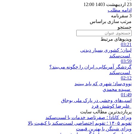
23 اردیبهشت 1403 12:00
ادامه مطلب
3
سفرنامه
مرتب سازی براساس
جستجو
ویدیوهای مرتبط
03:21
لبنان؛ کشوری بسیار دیدنی
لست‌سکند
03:59
گردشگر آمریکایی، ایران را چگونه می‌بیند؟
لست‌سکند
02:12
نووی‌ساد؛ شهری که باید ببینید
سپيده محمدي
01:49
اسب‌های وحشی در پارک ملی بوجاق
علیرضا کوشش فرد
پربازدیدترین مطالب سایت
ویزای کانادا ؛ صفرتاصد خدمات با لست‌سکند
تقویم ۱۴۰۵ ؛ تقویم اختصاصی لست‌سکند با کیفیت بالا
ویزای شینگن با بهترین قیمت