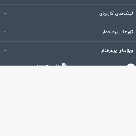
لینک‌های کاربردی
تورهای پرطرفدار
ویزاهای پرطرفدار
×
021-72956000
تمامی حقوق این وبگاه از آنِ لست‌سکند است.