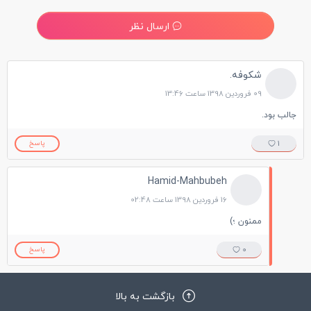
ارسال نظر
شکوفه.
09 فروردین 1398 ساعت 13:46
جالب بود.
1
پاسخ
Hamid-Mahbubeh
16 فروردین 1398 ساعت 02:48
ممنون ؛)
0
پاسخ
بازگشت به بالا