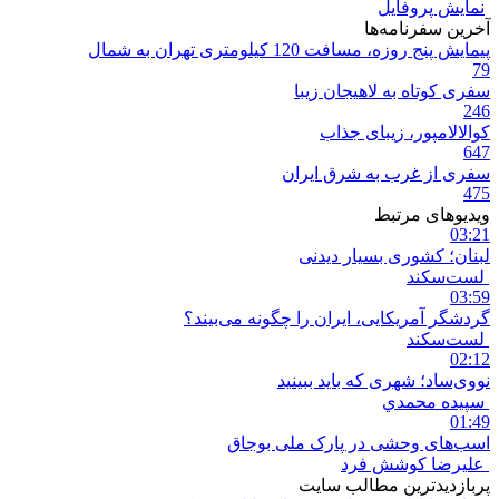
نمایش پروفایل
آخرین سفرنامه‌ها
پیمایش پنج روزه، مسافت 120 کیلومتری تهران به شمال
79
سفری کوتاه به لاهیجان زیبا
246
کوالالامپور، زیبای جذاب
647
سفری از غرب به شرق ایران
475
ویدیوهای مرتبط
03:21
لبنان؛ کشوری بسیار دیدنی
لست‌سکند
03:59
گردشگر آمریکایی، ایران را چگونه می‌بیند؟
لست‌سکند
02:12
نووی‌ساد؛ شهری که باید ببینید
سپيده محمدي
01:49
اسب‌های وحشی در پارک ملی بوجاق
علیرضا کوشش فرد
پربازدیدترین مطالب سایت