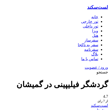
لست‌سکند
خانه
تور خارجی
تور داخلی
ویزا
هتل‌
سفرساز
سفر به ناکجا
سفرنامه
بلاگ
تماس با ما
ورود / عضویت
جستجو
گردشگر فیلیپینی در گمیشان
4.7
از 7 رای
لست‌سکند