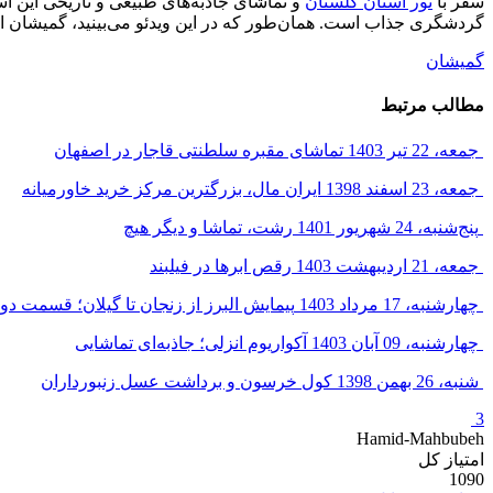
سفر با
تور استان گلستان
و تماشای جاذبه‌های طبیعی و تاریخی این ا
گردشگری جذاب است. همان‌طور که در این ویدئو می‌بینید، گمیشان
گمیشان
مطالب مرتبط
جمعه، 22 تیر 1403
تماشای مقبره سلطنتی قاجار در اصفهان
جمعه، 23 اسفند 1398
ایران مال، بزرگترین مرکز خرید خاورمیانه
پنج‌شنبه، 24 شهریور 1401
رشت، تماشا و دیگر هیچ
جمعه، 21 اردیبهشت 1403
رقص ابرها در فیلبند
چهارشنبه، 17 مرداد 1403
پیمایش البرز از زنجان تا گیلان؛ قسمت دو
چهارشنبه، 09 آبان 1403
آکواریوم انزلی؛ جاذبه‌ای تماشایی
شنبه، 26 بهمن 1398
کول خرسون و برداشت عسل زنبورداران
3
Hamid-Mahbubeh
امتیاز کل
1090