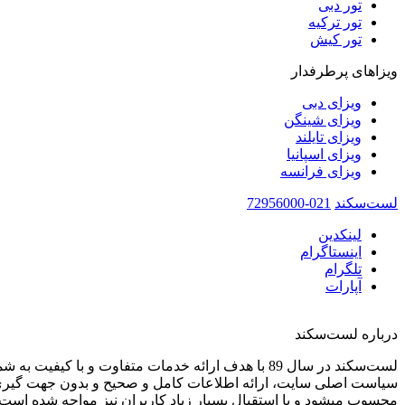
تور دبی
تور ترکیه
تور کیش
ویزاهای پرطرفدار
ویزای دبی
ویزای شینگن
ویزای تایلند
ویزای اسپانیا
ویزای فرانسه
لست‌سکند
021-72956000
لینکدین
اینستاگرام
تلگرام
آپارات
درباره لست‌سکند
لست‌سکند در سال 89 با هدف ارائه خدمات متفاوت و با کیفیت به شما عزیزان در صنعت گردشگری تاسیس شده است.
سیاست اصلی سایت، ارائه اطلاعات کامل و صحیح و بدون جهت گیری 
محسوب میشود و با استقبال بسیار زیاد کاربران نیز مواجه شده است.