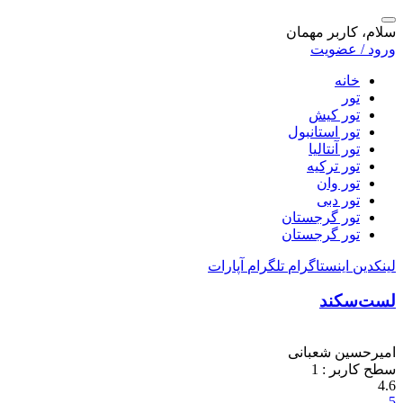
سلام، کاربر مهمان
ورود / عضویت
خانه
تور
تور کیش
تور استانبول
تور آنتالیا
تور ترکیه
تور وان
تور دبی
تور گرجستان
تور گرجستان
لینکدین
اینستاگرام
تلگرام
آپارات
لست‌سکند
امیرحسین شعبانی
سطح کاربر :
1
4.6
5