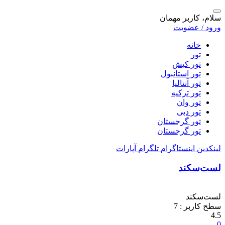
سلام، کاربر مهمان
ورود / عضویت
خانه
تور
تور کیش
تور استانبول
تور آنتالیا
تور ترکیه
تور وان
تور دبی
تور گرجستان
تور گرجستان
لینکدین
اینستاگرام
تلگرام
آپارات
لست‌سکند
لست‌سکند
سطح کاربر :
7
4.5
0