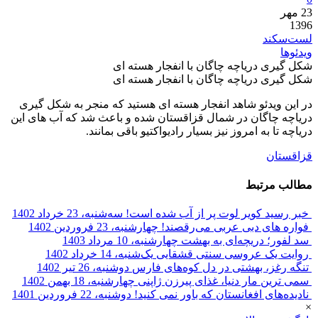
23
مهر
1396
لست‌سکند
ویدئوها
شکل گیری دریاچه چاگان با انفجار هسته ای
شکل گیری دریاچه چاگان با انفجار هسته ای
در این ویدئو شاهد انفجار هسته ای هستید که منجر به شکل گیری
دریاچه چاگان در شمال قزاقستان شده و باعث شد که آب های این
دریاچه تا به امروز نیز بسیار رادیواکتیو باقی بمانند.
قزاقستان
مطالب مرتبط
خبر رسید کویر لوت پر از آب شده است!
سه‌شنبه، 23 خرداد 1402
فواره های دبی عربی می‌رقصند!
چهارشنبه، 23 فروردین 1402
سد لفور؛ دریچه‌ای به بهشت
چهارشنبه، 10 مرداد 1403
روایت یک عروسی سنتی قشقایی
یک‌شنبه، 14 خرداد 1402
تنگه رغز، بهشتی در دل کوه‌های فارس
دوشنبه، 26 تیر 1402
سمی ترین مار دنیا، غذای پیرزن ژاپنی
چهارشنبه، 18 بهمن 1402
نادیده‌های افغانستان که باور نمی کنید!
دوشنبه، 22 فروردین 1401
×