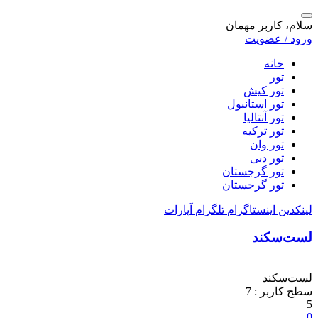
سلام، کاربر مهمان
ورود / عضویت
خانه
تور
تور کیش
تور استانبول
تور آنتالیا
تور ترکیه
تور وان
تور دبی
تور گرجستان
تور گرجستان
لینکدین
اینستاگرام
تلگرام
آپارات
لست‌سکند
لست‌سکند
سطح کاربر :
7
5
0