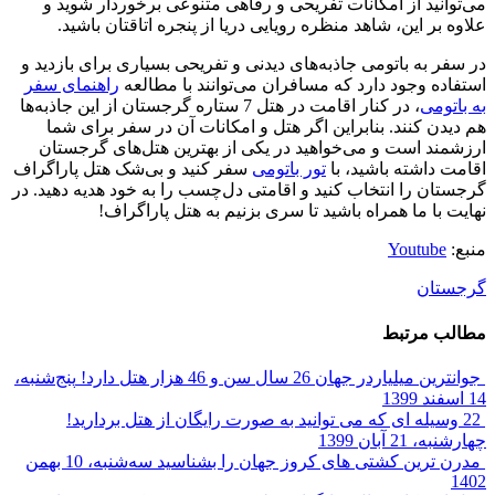
می‌توانید از امکانات تفریحی و رفاهی متنوعی برخوردار شوید و
علاوه بر این، شاهد منظره‌ رویایی دریا از پنجره اتاقتان باشید.
در سفر به باتومی جاذبه‌های دیدنی و تفریحی بسیاری برای بازدید و
استفاده وجود دارد که مسافران می‌توانند با مطالعه
راهنمای سفر
به باتومی
، در کنار اقامت در هتل 7 ستاره گرجستان از این جاذبه‌ها
هم دیدن کنند. بنابراین اگر هتل و امکانات آن در سفر برای شما
ارزشمند است و می‌خواهید در یکی از بهترین هتل‌های گرجستان
اقامت داشته باشید، با
تور باتومی
سفر کنید و بی‌شک هتل پاراگراف
گرجستان را انتخاب کنید و اقامتی دل‌چسب را به خود هدیه دهید. در
نهایت با ما همراه باشید تا سری بزنیم به هتل پاراگراف!
منبع:
Youtube
گرجستان
مطالب مرتبط
جوانترین میلیاردر جهان 26 سال سن و 46 هزار هتل دارد!
پنج‌شنبه،
14 اسفند 1399
22 وسیله ای که می توانید به صورت رایگان از هتل بردارید!
چهارشنبه، 21 آبان 1399
مدرن ترین کشتی های کروز جهان را بشناسید
سه‌شنبه، 10 بهمن
1402