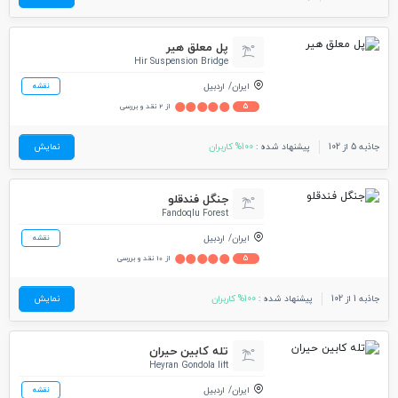
پل معلق هیر
Hir Suspension Bridge
ایران
اردبیل
نقشه
5
از 2 نقد و بررسی
جاذبه 5 از 102
پیشنهاد شده :
100% کاربران
نمایش
جنگل فندقلو
Fandoqlu Forest
ایران
اردبیل
نقشه
5
از 10 نقد و بررسی
جاذبه 1 از 102
پیشنهاد شده :
100% کاربران
نمایش
تله کابین حیران
Heyran Gondola lift
ایران
اردبیل
نقشه