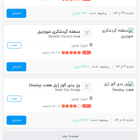
جاذبه 37 از 102
پیشنهاد شده :
67% کاربران
نمایش
منطقه گردشگری شورابیل
Shorabil Tourism Area
ایران
اردبیل
نقشه
5
از 4 نقد و بررسی
جاذبه 4 از 102
پیشنهاد شده :
100% کاربران
نمایش
پل یدی گوز (پل هفت چشمه)
Yeddi Goz Bridge
ایران
اردبیل
نقشه
4
از 1 نقد و بررسی
جاذبه 18 از 102
پیشنهاد شده :
100% کاربران
نمایش
صفحه بعد