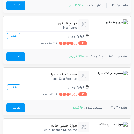
جاذبه 18 از 102
پیشنهاد شده :
100% کاربران
نمایش
دریاچه نئور
Neor Lake
ایران
اردبیل
نقشه
4
از 4 نقد و بررسی
جاذبه 28 از 102
پیشنهاد شده :
75% کاربران
نمایش
مسجد جنت سرا
Janat Sara Mosque
ایران
اردبیل
نقشه
3
از 1 نقد و بررسی
جاذبه 30 از 102
پیشنهاد شده :
0% کاربران
نمایش
موزه چینی خانه
Chini Khaneh Museume