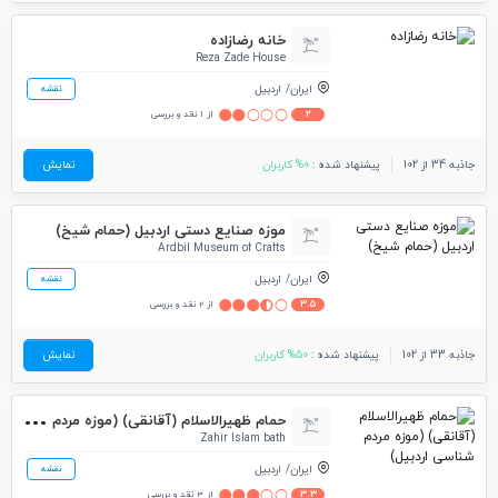
خانه رضازاده
Reza Zade House
ایران
اردبیل
نقشه
2
از 1 نقد و بررسی
جاذبه 34 از 102
پیشنهاد شده :
0% کاربران
نمایش
موزه صنایع دستی اردبیل (حمام شیخ)
Ardbil Museum of Crafts
ایران
اردبیل
نقشه
3.5
از 2 نقد و بررسی
جاذبه 33 از 102
پیشنهاد شده :
50% کاربران
نمایش
حما
م ظهیرالاسلام (آقانقی) (موزه مردم شناسی اردبیل)
Zahir Islam bath
ایران
اردبیل
نقشه
3.3
از 3 نقد و بررسی