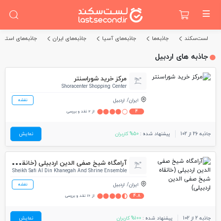
لست‌سکند
جاذبه‌ها
جاذبه‌های آسیا
جاذبه‌های ایران
جاذبه‌های استان 
جاذبه های اردبیل
مرکز خرید شوراسنتر
Shoracenter Shopping Center
ایران
اردبیل
نقشه
4
از 2 نقد و بررسی
جاذبه 26 از 102
پیشنهاد شده :
50% کاربران
نمایش
آرا
مگاه شیخ صفی الدین اردبیلی (خانقاه شیخ صفی الدین اردبیلی)
Sheikh Safi Al Din Khanegah And Shrine Ensemble
ایران
اردبیل
نقشه
4.8
از 16 نقد و بررسی
جاذبه 2 از 102
پیشنهاد شده :
100% کاربران
نمایش