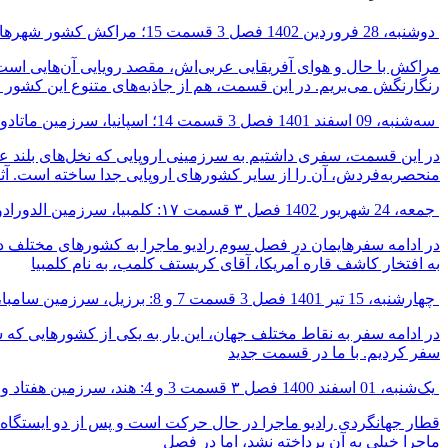
دوشنبه، 28 فروردین 1402
فصل 3 قسمت 15؛ مراکش کشور شهرهای رنگی
مراکش با حال و هوای آفریقایی عربی‌اش، مقصد رویایی آن‌هایی اس
رنگارنگش می‌بریم. در این قسمت، هم از جاذبه‌های متنوع این کشو
سه‌شنبه، 09 اسفند 1401
فصل 3 قسمت 14؛ اسپانیا، سرزمین ماتادورها
در این قسمت، سفری داشتیم به سرزمینی اروپایی که نخل‌های بلند 
منحصربه‌فردش، آن را از سایر کشورهای اروپایی جدا ساخته است. آثار 
جمعه، 24 شهریور 1402
فصل ۳ قسمت ۱۷: کلمبیا، سرزمین الدورادو و اسکوبار
در ادامه سفرهایمان در فصل سوم رادیو ماجرا به کشورهای مختلف دنیا
به افتخار کاشف قاره آمریکا، آقای کریستف کلمب، به نام کلمبیا
چهارشنبه، 15 تیر 1401
فصل 3 قسمت 7 و 8: برزیل، سرزمین سامبا، قهوه و فوتبال
در ادامه سفر به نقاط مختلف جهان، این بار به یکی از کشورهایی که
سفر کردیم. با ما در قسمت جدید
یک‌شنبه، 01 اسفند 1400
فصل ۳ قسمت 3 و 4: هند، سرزمین هفتاد و دو ملت
قطار جهانگردی رادیو ماجرا در حال حرکت است و پس از دو ایستگاه 
ماجرا خیلی به آن پرداخته نشد، اما در فصل