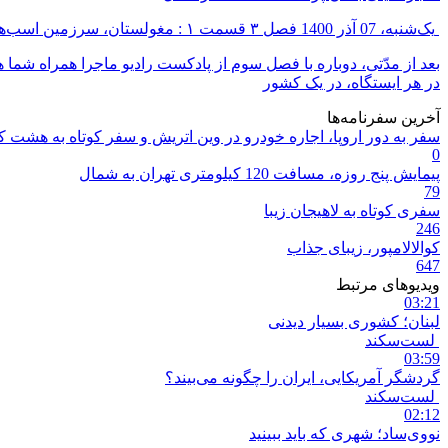
یک‌شنبه، 07 آذر 1400
فصل ۳ قسمت ۱ : مغولستان، سرزمین اسب‌های وحشی
بعد از مدّتی، دوباره با فصل سوم از پادکست رادیو ماجرا همراه شما
در هر ایستگاه، در یک کشور
آخرین سفرنامه‌ها
سفر به دور اروپا، اجاره خودرو در وین اتریش و سفر کوتاه به هشت 
0
پیمایش پنج روزه، مسافت 120 کیلومتری تهران به شمال
79
سفری کوتاه به لاهیجان زیبا
246
کوالالامپور، زیبای جذاب
647
ویدیوهای مرتبط
03:21
لبنان؛ کشوری بسیار دیدنی
لست‌سکند
03:59
گردشگر آمریکایی، ایران را چگونه می‌بیند؟
لست‌سکند
02:12
نووی‌ساد؛ شهری که باید ببینید