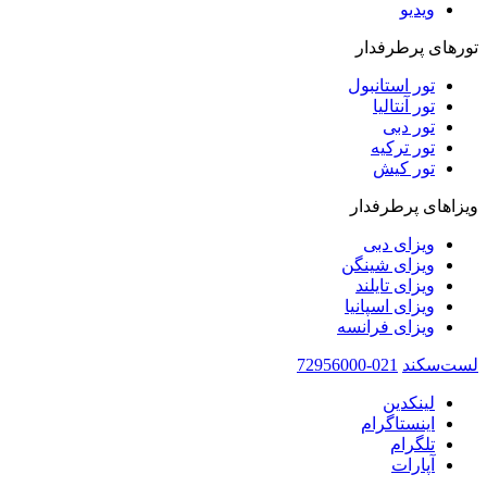
ویدیو‌
تورهای پرطرفدار
تور استانبول
تور آنتالیا
تور دبی
تور ترکیه
تور کیش
ویزاهای پرطرفدار
ویزای دبی
ویزای شینگن
ویزای تایلند
ویزای اسپانیا
ویزای فرانسه
لست‌سکند
021-72956000
لینکدین
اینستاگرام
تلگرام
آپارات