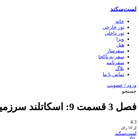
لست‌سکند
خانه
تور خارجی
تور داخلی
ویزا
هتل‌
سفرساز
سفر به ناکجا
سفرنامه
بلاگ
تماس با ما
ورود / عضویت
جستجو
فصل 3 قسمت 9: اسکاتلند سرزمین افسانه ها و داستان ها
4.3
از 16 رای
لست‌سکند