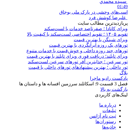
سپيده محمدي
01:49
اسب‌های وحشی در پارک ملی بوجاق
علیرضا کوشش فرد
پربازدیدترین مطالب سایت
ویزای کانادا ؛ صفرتاصد خدمات با لست‌سکند
تقویم ۱۴۰۵ ؛ تقویم اختصاصی لست‌سکند با کیفیت بالا
ویزای شینگن با بهترین قیمت
تورهای یک روزه ایرانگردی با بهترین قیمت
تورهای چند روزه داخلی و خوش‌قیمت با خدمات متنوع
ویزای تایلند؛ دریافت فوری ویزای تایلند با بهترین قیمت
تور سرعین ؛ جذابترین آفر تورهای سرعین لست‌سکند
تور داخلی ؛ بهترین پیشنهادهای تورهای داخلی با قیمت
بلاگ
پادکست رادیو ماجرا
فصل 3 قسمت 9: اسکاتلند سرزمین افسانه ها و داستان ها
بازگشت به بالا
لینک‌های کاربردی
درباره ما
تبلیغات
ثبت نام آژانس
رستوران‌ها
جاذبه‌ها