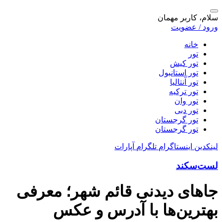
سلام، کاربر مهمان
ورود / عضویت
خانه
تور
تور کیش
تور استانبول
تور آنتالیا
تور ترکیه
تور وان
تور دبی
تور گرجستان
تور گرجستان
لینکدین
اینستاگرام
تلگرام
آپارات
لست‌سکند
جاهای دیدنی قائم شهر؛ معرفی
بهترین‌ها با آدرس و عکس