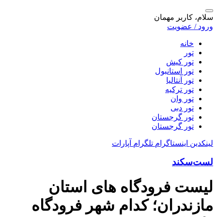
سلام، کاربر مهمان
ورود / عضویت
خانه
تور
تور کیش
تور استانبول
تور آنتالیا
تور ترکیه
تور وان
تور دبی
تور گرجستان
تور گرجستان
لینکدین
اینستاگرام
تلگرام
آپارات
لست‌سکند
لیست فرودگاه های استان
مازندران؛ کدام شهر فرودگاه