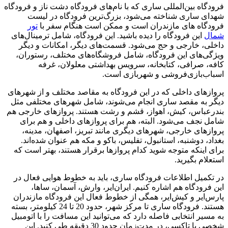
فرودگاه بین‌المللی ساری که با نام‌های فرودگاه دشت ناز و فرودگاه
شهدای ساری شناخته می‌شود، بزرگ‌ترین فرودگاه در لیست
فرودگاه های مازندران است و ممکن است هنگام سفر با
تور
شمال
این فرودگاه را دیده باشید. این فرودگاه، شامل ترمینال‌های
داخلی، خارجی و حج می‌شود. قسمت‌های دیگر، امکانات و دیگر
ویژگی‌های این فرودگاه، شامل فروشگاه‌های مختلف، رستوران،
کافه، صرافی، کتابخانه، سرویس بهداشتی معلولان، غرفه
اسباب‌بازی‌فروشی و شهربازی است.
پروازهای داخلی که در این فرودگاه به مقاصد مختلف و از شهرهای
دیگر به مقصد ساری انجام می‌شوند، شامل شهرهای مختلفی مثل
بندرعباس، کیش، اهواز، قشم و رشت هستند. پروازهای خارجی هم
شامل نجف می‌‌شود. البته، هم برای پروازهای داخلی و هم برای
پروازهای خارجی، شهرهای دیگری مانند تبریز، اصفهان، مدینه،
بغداد، دوشنبه، استانبول، تفلیس، باکو و مکه هم عنوان شده‌اند.
برای اینکه متوجه شوید کدام پروازها برقرار هستند، بهتر است که
استعلام بگیرید.
در تکمیل اطلاعات فرودگاه ساری، باید به خطوط هوایی فعال در
این فرودگاه هم اشاره کنیم. ایران‌ایر، وارش، آسمان، ساها،
پارس‌ایر و کیش‌ایر، همگی از خطوط فعال این فرودگاه مازندران
هستند. فرودگاه ساری تا مرکز شهر، حدود 20 تا 24 کیلومتر، بسته
به مسیر انتخابی فاصله دارد که می‌توانید این مسافت را با اتومبیل
شخصی یا تاکسی، در مدت‌زمان حدود 30 دقیقه طی کنید. این