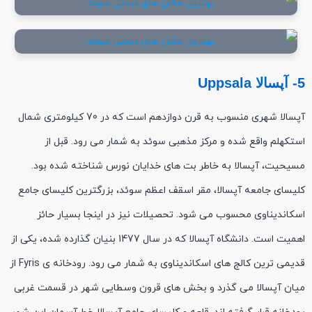
5- آپسالا Uppsala
آپسالا شهری منسوب به قرن دوازدهم است که در 70 کیلومتری شمال
استکهلم واقع شده و مرکز مذهبی سوئد به شمار می رود. قبل از
مسیحیت، آپسالا به خاطر بت های خدایان نورس شناخته شده بود.
کلیسای جامعه آپسالا، مقر اسقف اعظم سوئد، بزرگترین کلیسای جامع
اسکاندیناوی محسوب می شود. تحصیلات نیز در اینجا بسیار حائز
اهمیت است. دانشگاه آپسالا که در سال 1477 بنیان گذارده شده، یکی از
قدیمی ترین کالج های اسکاندیناوی به شمار می رود. رودخانه ی Fyris از
میان آپسالا می گذرد و بخش های قرون وسطایی شهر در قسمت غربی