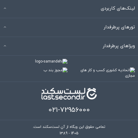
12
پاسخ
Yones
06 اردیبهشت 1398 ساعت 18:51
سلام نرگس جان اقامت در سوئد بسیار سخت شده تنها راه آسان از
طریق ازدواج هست از این طریق شما میتوانید اقامت در یافت کنید
7
پاسخ
محمد
17 مرداد 1396 ساعت 19:54
سلام سوالي دارم بهترين رستورانهاي غير ايراني استكهلم كدام است
9
پاسخ
رضا
24 خرداد 1396 ساعت 17:40