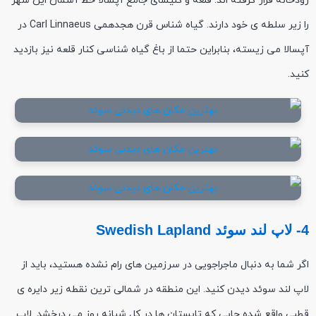
رودخانه قرار گرفته اند. قلعه و کلیسای جامع آپسالا خط آسمان این شهر
را زیر سلطه ی خود دارند. گیاه شناس قرن هجدهمی Carl Linnaeus در
آپسالا می زیسته، بنابراین حتما از باغ گیاه شناسی کنار قلعه نیز بازدید
کنید.
4- لاپ لند سوئد Swedish Lapland
اگر شما به دنبال ماجراجویی در سرزمین های رام نشده هستید، باید از
لاپ لند سوئد دیدن کنید. این منطقه در شمالی ترین نقطه زیر دایره ی
قطبی واقع شده جایی که تابستان ها در کل شبانه روز می درخشد. لاپ