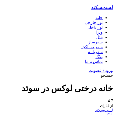
لست‌سکند
خانه
تور خارجی
تور داخلی
ویزا
هتل‌
سفرساز
سفر به ناکجا
سفرنامه
بلاگ
تماس با ما
ورود / عضویت
جستجو
خانه درختی لوکس در سوئد
4.7
از 11 رای
لست‌سکند