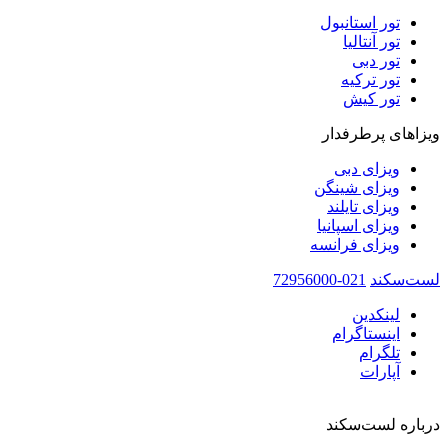
تور استانبول
تور آنتالیا
تور دبی
تور ترکیه
تور کیش
ویزاهای پرطرفدار
ویزای دبی
ویزای شینگن
ویزای تایلند
ویزای اسپانیا
ویزای فرانسه
لست‌سکند
021-72956000
لینکدین
اینستاگرام
تلگرام
آپارات
درباره لست‌سکند