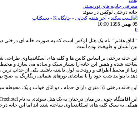
بلاگ
معرفی جاذبه های توریستی
خانه درختی لوکس در سوئد
05 بهمن 1395 10:00
0
‏‏" اتاق هفتم " نام یک هتل لوکس است که به صورت خانه ای درختی
بین انسان و طبیعت بوده است. ‏
این خانه درختی بر اساس کابین ها و کلبه های اسکاندیناوی طراحی 
ساخته شده و همین این خانه را بسیار سبک و ساده ‏می سازد و محیطی 
زیبا از محیط اطراف و رودخانه لول داشته باشند. یکی از جذاب ترین
دهد تا ‏بتوانند شب خود را با تماشای نورهای شمالی رنگارنگ به صبح برسا
این خانه درختی 55 متری دارای حمام ، دو اتاق خواب و یک محوطه مبله برای استراحت نیز می باشد و ظرفیت اقامت پنج نفر ‏را دارد و علاوه بر پلکان ، یک آسانسور کوچک نیز برای بالا رفتن دارد. ‏
همگی به سبک کلبه های اسکاندیناوی ساخته ‏شده اند اما این خانه درختی ج