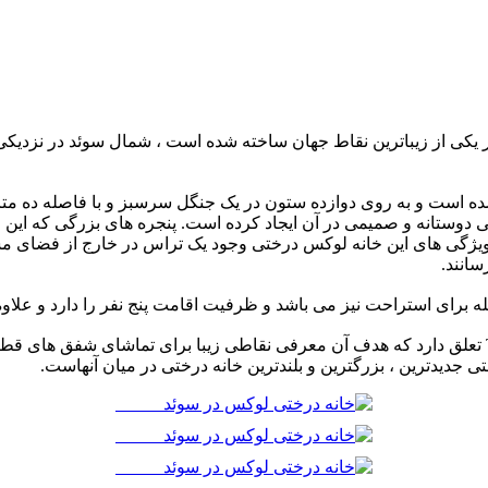
 در یکی از زیباترین نقاط جهان ساخته شده است ، شمال ‏سوئد در ن
شده است و به روی دوازده ستون در یک جنگل سرسبز و با ‏فاصله ده مت
دوستانه و صمیمی در آن ایجاد کرده است. پنجره های بزرگی که این خان
 ویژگی های این خانه ‏لوکس درختی وجود یک تراس در خارج از فضای م
نند.‏ ‏
این اقامتگاه چوبی در میان درختان به یک هتل سوئدی به نام ‏Treehotel‏ تعلق دارد که هدف آن معرفی ن
دیدترین ، بزرگترین و بلندترین خانه درختی در میان آنهاست. ‏ ‏‏‏‏