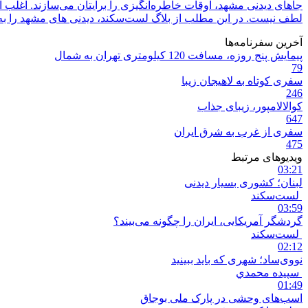
جاهای دیدنی مشهد، اوقات خاطره‌انگیزی را برایتان می‌‌سازند. اغلب اف
لطف نیست. در این مطلب از بلاگ لست‌سکند، دیدنی های مشهد را به
آخرین سفرنامه‌ها
پیمایش پنج روزه، مسافت 120 کیلومتری تهران به شمال
79
سفری کوتاه به لاهیجان زیبا
246
کوالالامپور، زیبای جذاب
647
سفری از غرب به شرق ایران
475
ویدیوهای مرتبط
03:21
لبنان؛ کشوری بسیار دیدنی
لست‌سکند
03:59
گردشگر آمریکایی، ایران را چگونه می‌بیند؟
لست‌سکند
02:12
نووی‌ساد؛ شهری که باید ببینید
سپيده محمدي
01:49
اسب‌های وحشی در پارک ملی بوجاق