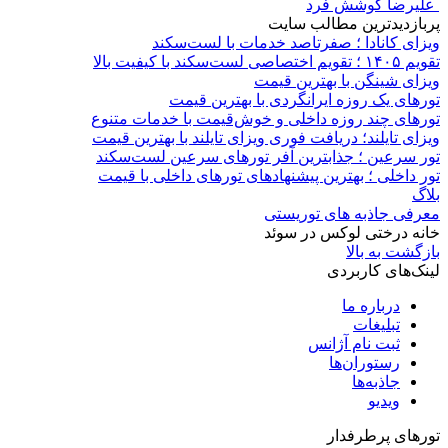
علیرضا کوشش فرد
پربازدیدترین مطالب سایت
ویزای کانادا ؛ صفرتاصد خدمات با لست‌سکند
تقویم ۱۴۰۵ ؛ تقویم اختصاصی لست‌سکند با کیفیت بالا
ویزای شینگن با بهترین قیمت
تورهای یک روزه ایرانگردی با بهترین قیمت
تورهای چند روزه داخلی و خوش‌قیمت با خدمات متنوع
ویزای تایلند؛ دریافت فوری ویزای تایلند با بهترین قیمت
تور سرعین ؛ جذابترین آفر تورهای سرعین لست‌سکند
تور داخلی ؛ بهترین پیشنهادهای تورهای داخلی با قیمت
بلاگ
معرفی جاذبه های توریستی
خانه درختی لوکس در سوئد
بازگشت به بالا
لینک‌های کاربردی
درباره ما
تبلیغات
ثبت نام آژانس
رستوران‌ها
جاذبه‌ها
ویدیو‌
تورهای پرطرفدار