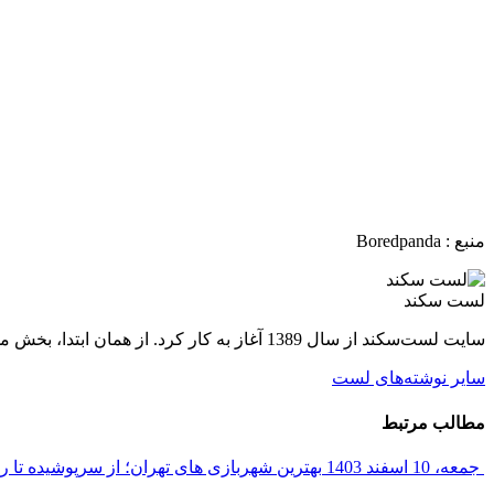
منبع : Boredpanda‏ ‏
لست سکند
سایت لست‌سکند از سال 1389 آغاز به کار کرد. از همان ابتدا، بخش مجله گردشگری راه‌اندازی شد تا بتواند با توجه به نیاز اهالی سفر، اطلاعات به‌روز و کاربردی را با مخاطبان به اشتراک بگذارد.
سایر نوشته‌های لست
مطالب مرتبط
جمعه، 10 اسفند 1403
بهترین شهربازی های تهران؛ از سرپوشیده تا رو