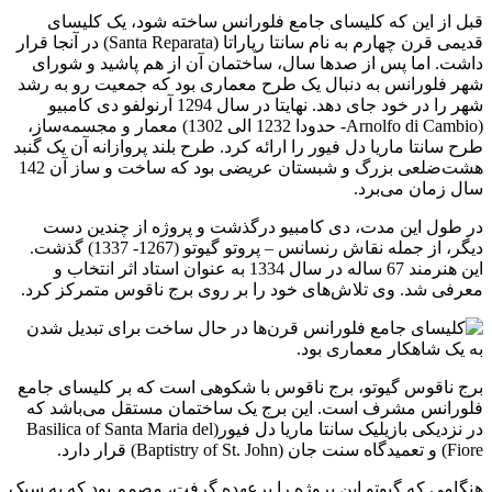
قبل از این که کلیسای جامع فلورانس ساخته شود، یک کلیسای
قدیمی قرن چهارم به نام سانتا رپاراتا (Santa Reparata) در آنجا قرار
داشت. اما پس از صدها سال، ساختمان آن از هم پاشید و شورای
شهر فلورانس به دنبال یک طرح معماری بود که جمعیت رو به رشد
شهر را در خود جای دهد. نهایتا در سال 1294 آرنولفو دی کامبیو
(Arnolfo di Cambio- حدودا 1232 الی 1302) معمار و مجسمه‌ساز،
طرح سانتا ماریا دل فیور را ارائه کرد. طرح بلند پروازانه آن یک گنبد
هشت‌ضلعی بزرگ و شبستان عریضی بود که ساخت و ساز آن 142
سال زمان می‌برد.
در طول این مدت، دی کامبیو درگذشت و پروژه از چندین دست
دیگر، از جمله نقاش رنسانس – پروتو گیوتو (1267- 1337) گذشت.
این هنرمند 67 ساله در سال 1334 به عنوان استاد اثر انتخاب و
معرفی شد. وی تلاش‌های خود را بر روی برج ناقوس متمرکز کرد.
برج ناقوس گیوتو، برج ناقوس با شکوهی است که بر کلیسای جامع
فلورانس مشرف است. این برج یک ساختمان مستقل می‌باشد که
در نزدیکی بازیلیک سانتا ماریا دل فیور(Basilica of Santa Maria del
Fiore) و تعمیدگاه سنت جان (Baptistry of St. John) قرار دارد.
هنگامی که گیوتو این پروژه را برعهده گرفت، مصمم بود که به سبک