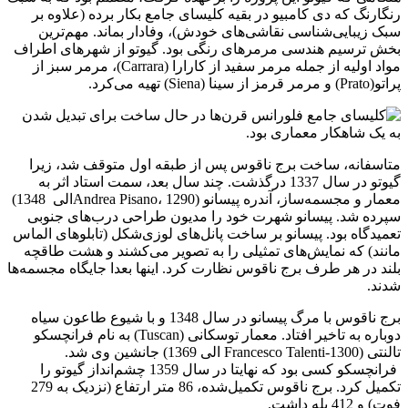
رنگارنگ که دی کامبیو در بقیه کلیسای جامع بکار برده (علاوه بر
سبک زیبایی‌شناسی نقاشی‌های خودش)، وفادار بماند. مهم‌ترین
بخش ترسیم هندسی مرمرهای رنگی بود. گیوتو از شهرهای اطراف
مواد اولیه از جمله مرمر سفید از کارارا (Carrara)، مرمر سبز از
پراتو(Prato) و مرمر قرمز از سینا (Siena) تهیه می‌کرد.
متاسفانه، ساخت برج ناقوس پس از طبقه اول متوقف شد، زیرا
گیوتو در سال 1337 درگذشت. چند سال بعد، سمت استاد اثر به
معمار و مجسمه‌ساز، آندره پیسانو (Andrea Pisano، 1290الی 1348)
سپرده شد. پیسانو شهرت خود را مدیون طراحی درب‌های جنوبی
تعمیدگاه بود. پیسانو بر ساخت پانل‌های لوزی‌شکل (تابلوهای الماس
مانند) که نمایش‌های تمثیلی را به تصویر می‌کشند و هشت طاقچه
بلند در هر طرف برج ناقوس نظارت کرد. اینها بعدا جایگاه مجسمه‌ها
شدند.
برج ناقوس با مرگ پیسانو در سال 1348 و با شیوع طاعون سیاه
دوباره به تاخیر افتاد. معمار توسکانی (Tuscan) به نام فرانچسکو
تالنتی (Francesco Talenti-1300 الی 1369) جانشین وی شد.
فرانچسکو کسی بود که نهایتا در سال 1359 چشم‌انداز گیوتو را
تکمیل کرد. برج ناقوس تکمیل‌شده، 86 متر ارتفاع (‏نزدیک به 279
فوت) و 412 پله داشت.