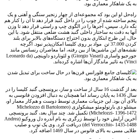
راه‌حل او این بود که مجموعه‌ای از چهار زنجیر سنگی و آهنی و یک
پنجم ساخته شده از چوب را در داخل گنبد قرار دهد تا آن را کنار هم
نگه دارد. سپس، آجرها را در الگوی چپ و راستی قرار دهد تا وزن
آنها به دقت به ساختار داخلی گنبد هشت ضلعی منتقل شود. با این
حال، این طرح ابتکاری بدون اختراح دستگاه‌های بالابر برای بلند
کردن 37.000 تن مواد بر روی کلیسا امکان‌پذیر نبود. اگرچه
نقشه‌های این ماشین‌ها از بین رفته، اما معاصران رنسانس مانند
جورجیو واساری (Giorgio Vasari) و لئوناردو داوینچی (Leonardo da
Vinci) به تاثیر ماندگار آن‌ها اشاره کرده‌اند.
بعد از گذشت 16 سال از ساخت و ساز، برونسچی گنبد کلیسا را در
سال 1436 به پایان رساند اما همچنان به دنبال افزودن فانوسی به
بالای آن بود. این جزییات معماری توسط دوست و هم‌کار معمار او،
میشلو دی بارتولومئو میشکولزی (Michelozzo di Bartolomeo
Michelozzi- 1396-1472) تکمیل شد. چند سال بعد، گنبد برونسچی
آخرین آرایش خود را توسط زرگری به نام آندره دل وروکیو (Andrea
del Verrocchio- 1435-1488) دریافت کرد. وی یک توپ و صلیب
طلایی مسی به بالای فانوس در سال 1469 اضافه کرد.