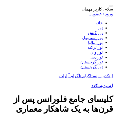
سلام، کاربر مهمان
ورود / عضویت
خانه
تور
تور کیش
تور استانبول
تور آنتالیا
تور ترکیه
تور وان
تور دبی
تور گرجستان
تور گرجستان
لینکدین
اینستاگرام
تلگرام
آپارات
لست‌سکند
کلیسای جامع فلورانس پس از
قرن‌ها به یک شاهکار معماری