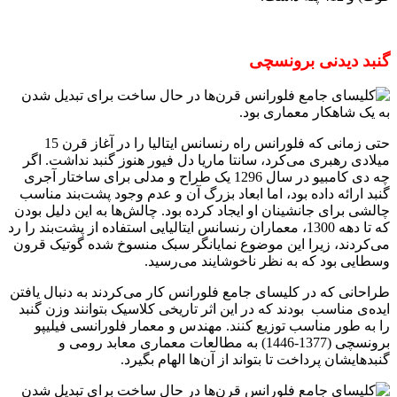
گنبد دیدنی برونسچی
حتی زمانی که فلورانس راه رنسانس ایتالیا را در آغاز قرن 15
میلادی رهبری می‌کرد، سانتا ماریا دل فیور هنوز گنبد نداشت. اگر
چه دی کامبیو در سال 1296 یک طراح و مدلی برای ساختار آجری
گنبد ارائه داده بود، اما ابعاد بزرگ آن و عدم وجود پشت‌بند مناسب
چالشی برای جانشینان او ایجاد کرده بود. چالش‌ها به این دلیل بودن
که تا دهه 1300، معماران رنسانس ایتالیایی استفاده از پشت‌بند را رد
می‌کردند، زیرا این موضوع نمایانگر سبک منسوخ شده گوتیک قرون
وسطایی بود که به نظر ناخوشایند می‌رسید.
طراحانی که در کلیسای جامع فلورانس کار می‌کردند به دنبال یافتن
ایده‌ی مناسب بودند که در این اثر تاریخی کلاسیک بتوانند وزن گنبد
را به طور مناسب توزیع کنند. مهندس و معمار فلورانسی فیلیپو
برونسچی (1377-1446) به مطالعات معماری معابد رومی و
گنبد‌هایشان پرداخت تا بتواند از آن‌ها الهام بگیرد.