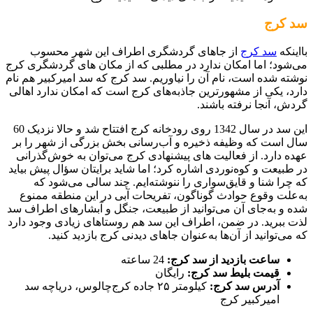
سد کرج
بااینکه
سد کرج
از جاهای گردشگری اطراف این شهر محسوب
می‌شود؛ اما امکان ندارد در مطلبی که از مکان های گردشگری کرج
نوشته شده است، نام آن را نیاوریم. سد کرج که سد امیرکبیر هم نام
دارد، یکی از مشهورترین جاذبه‌های کرج است که امکان ندارد اهالی
گردش، آنجا نرفته باشند.
این سد در سال 1342 روی رودخانه کرج افتتاح شد و حالا نزدیک 60
سال است که وظیفه ذخیره و آب‌رسانی بخش بزرگی از شهر را بر
عهده دارد. از فعالیت های پیشنهادی کرج می‌توان به خوش‌گذرانی
در طبیعت و کوه‌نوردی اشاره کرد؛ اما شاید برایتان سؤال پیش بیاید
که چرا شنا و قایق‌سواری را ننوشته‌ایم. چند سالی می‌شود که
به‌علت وقوع حوادث گوناگون، تفریحات آبی در این منطقه ممنوع
شده و به‌جای آن می‌توانید از طبیعت، جنگل و آبشارهای اطراف سد
لذت ببرید. در ضمن، اطراف این سد هم روستاهای زیادی وجود دارد
که می‌توانید از آن‌ها به‌عنوان جاهای دیدنی کرج بازدید کنید.
ساعت بازدید از سد کرج:
24 ساعته
قیمت بلیط سد کرج:
رایگان
آدرس سد کرج:
کیلومتر ۲۵ جاده کرج‌چالوس، دریاچه سد
امیرکبیر کرج