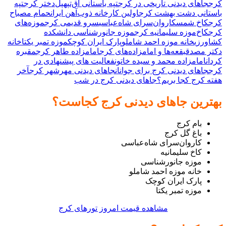
کرج
جاهای دیدنی تاریخی در کرج
تپه باستانی آق‌تپه
پل‌دختر کرج
تپه
باستانی دشت بهشت کرج
اولین کارخانه ذوب‌آهن ایران
حمام مصباح
کرج
کاخ شمس
کاروان‌سرای شاه‌عباسی
سرو قدیمی کرج
موزه‌های
کرج
کاخ‌موزه سلیمانیه کرج
موزه جانورشناسی دانشکده
کشاورزی
خانه موزه احمد شاملو
پارک ایران کوچک
موزه تمبر یکتا
خانه
دکتر مصدق
بقعه‌ها و امامزاده‌های کرج
امامزاده طاهر کرج
مقبره
کردان
امامزاده محمد و سیده خاتون
فعالیت های پیشنهادی در
کرج
جاهای دیدنی کرج برای جوانان
جاهای دیدنی مهرشهر کرج
آخر
هفته کرج کجا بریم؟
جاهای دیدنی کرج در شب
بهترین جاهای دیدنی کرج کجاست؟
بام کرج
باغ گل کرج
کاروان‌سرای شاه‌عباسی
کاخ سلیمانیه
موزه جانورشناسی
خانه موزه احمد شاملو
پارک ایران کوچک
موزه تمبر یکتا
مشاهده قیمت امروز تورهای کرج