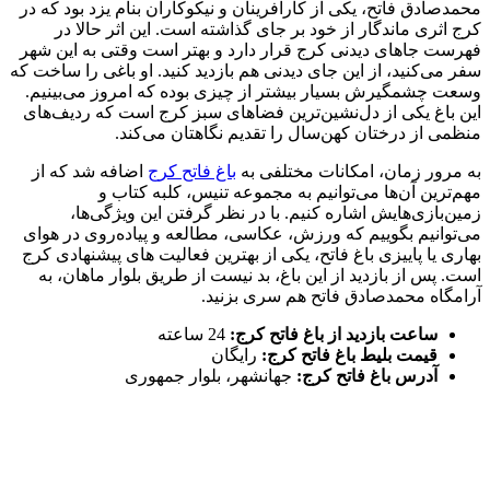
محمدصادق فاتح، یکی از کارآفرینان و نیکوکاران بنام یزد بود که در
کرج اثری ماندگار از خود بر جای گذاشته است. این اثر حالا در
فهرست جاهای دیدنی کرج قرار دارد و بهتر است وقتی به این شهر
سفر می‌کنید، از این جای دیدنی هم بازدید کنید. او باغی را ساخت که
وسعت چشمگیرش بسیار بیشتر از چیزی بوده که امروز می‌بینیم.
این باغ یکی از دل‌نشین‌ترین فضاهای سبز‌ کرج است که ردیف‌های
منظمی از درختان کهن‌سال را تقدیم نگاهتان می‌کند.
به مرور زمان، امکانات مختلفی به
باغ فاتح کرج
اضافه شد که از
مهم‌ترین آن‌ها می‌توانیم به مجموعه تنیس، کلبه کتاب و
زمین‌بازی‌هایش اشاره کنیم. با در نظر گرفتن این ویژگی‌ها،
می‌توانیم بگوییم که ورزش، عکاسی، مطالعه و پیاده‌روی در هوای
بهاری یا پاییزی باغ فاتح، یکی از بهترین فعالیت های پیشنهادی کرج
است. پس از بازدید از این باغ، بد نیست از طریق بلوار ماهان، به
آرامگاه محمدصادق فاتح هم سری بزنید.
ساعت بازدید از باغ فاتح کرج:
24 ساعته
قیمت بلیط باغ فاتح کرج:
رایگان
آدرس باغ فاتح کرج:
جهانشهر، بلوار جمهوری