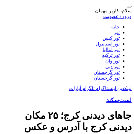
سلام، کاربر مهمان
ورود / عضویت
خانه
تور
تور کیش
تور استانبول
تور آنتالیا
تور ترکیه
تور وان
تور دبی
تور گرجستان
تور گرجستان
لینکدین
اینستاگرام
تلگرام
آپارات
لست‌سکند
جاهای دیدنی کرج؛ ۲۵ مکان
دیدنی کرج با آدرس و عکس