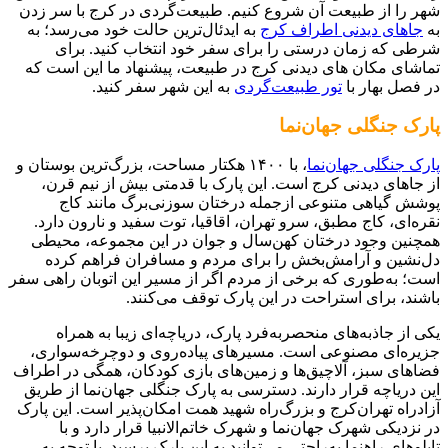
شهر را از طبیعت آن شروع کنیم. طبیعت‌گردی در کرج با سر زدن
به
جاهای دیدنی اطراف کرج
به ایدئال‌ترین حالت خود می‌رسد؛ به
شرطی که زمان درستی را برای سفر خود انتخاب کنید. برای
تماشای مکان های دیدنی کرج در طبیعت، پیشنهاد ما این است که
در فصل بهار با
تور طبیعت‌گردی
به این شهر سفر کنید.
پارک جنگلی جهان‌نما
پارک جنگلی جهان‌نما
، با ۱۴۰۰ هکتار مساحت، بزرگ‌ترین بوستان و
از جاهای دیدنی کرج است. این پارک با قدمتی بیش از نیم قرن،
پوشش گیاهی متنوعی ازجمله درختان سوزنی‌برگ مانند کاج
نقره‌ای، کاج مطبق، سرو تهران، اقاقیا، توت سفید و نارون دارد.
همچنین وجود درختان کهن‌سال و جوان در این مجموعه، محیطی
دل‌نشین و آرامش‌بخش را برای مردم و مسافران فراهم کرده
است؛ به‌طوری که برخی از مردم اگر از مسیر این اتوبان راهی سفر
باشند، برای استراحت در این پارک توقف می‌کنند.
یکی از جاذبه‌های منحصربه‌فرد پارک، دریاچه‌ای زیبا به همراه
جزیره‌ای مصنوعی است. مسیرهای پیاده‌روی و دوچرخه‌سواری،
فضاهای سبز، آلاچیق‌ها و زمین‌های بازی کودکان، همگی در اطراف
این دریاچه قرار دارند. دسترسی به پارک جنگلی جهان‌نما از طریق
آزادراه تهران‌کرج و بزرگ‌راه شهید همت امکان‌پذیر است. این پارک
در نزدیکی شهرک جهان‌نما و شهرک خاتم‌الانبیا قرار دارد و با
تابلوهای راهنما به‌راحتی می‌توانید به این پارک برسید. با توجه به