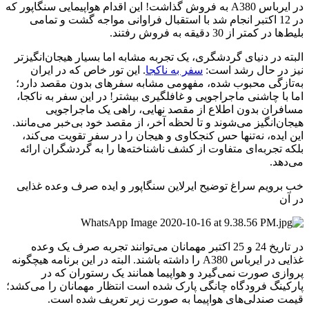
در ایرباس A380 به فروش گذاشت! این اقدام هواپیمایی سنگاپور که
در 12 اکتبر انجام شد با استقبال فراوانی مواجه گشت و تمامی
بلیط‌ها در کمتر از 30 دقیقه به فروش رفتند.
البته در دنیای گردشگری، یک تجربه مشابه اما بسیار هیجان‌انگیزتر
نیز در حال رشد است:
سفر به ناکجا
. این تور خاص که در ایران
به‌تازگی محبوب شده، مفهومی مشابه سفرهای بدون مقصد دارد؛
اما با چاشنی ماجراجویی و غافلگیری بیشتر! در این سفر به ناکجا،
مسافران بدون اطلاع از مقصد نهایی، راهی یک ماجراجویی
هیجان‌انگیز می‌شوند و تا لحظه آخر، از مقصد خود بی‌خبر می‌مانند.
این ایده، نه‌تنها حس کنجکاوی و هیجان را در سفر تقویت می‌کند،
بلکه تجربه‌ای متفاوت از کشف ناشناخته‌ها را به گردشگران ارائه
می‌دهد.
خب برویم سراغ توضیح ایرلاین سنگاپور و ایده صرف وعده غذایی
در آن
در تاریخ 24 و 25 اکتبر مهمانان می‌توانند تجربه صرف یک وعده
غذایی در ایرباس A380 را داشته باشند. البته در این برنامه هیچگونه
پروازی صورت نمی‌گیرد و هواپیما همانند یک رستوران که در
پارکینگ فرودگاه چانگی پارک شده‌ است انتظار مهمانان را می‌کشد؛
قیمت صندلی‌های هواپیما به صورت زیر تعریف شده است.