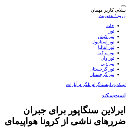
سلام، کاربر مهمان
ورود / عضویت
خانه
تور
تور کیش
تور استانبول
تور آنتالیا
تور ترکیه
تور وان
تور دبی
تور گرجستان
تور گرجستان
لینکدین
اینستاگرام
تلگرام
آپارات
لست‌سکند
ایرلاین سنگاپور برای جبران
ضررهای ناشی از کرونا هواپیمای