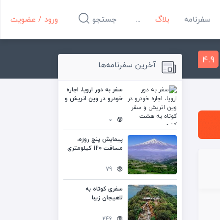
سفرنامه
بلاگ
...
جستجو
ورود / عضویت
4.9
آخرین سفرنامه‌ها
سفر به دور اروپا، اجاره
خودرو در وین اتریش و
سفر کوتاه به هشت
کشور
0
پیمایش پنج روزه،
مسافت 120 کیلومتری
تهران به شمال
79
سفری کوتاه به
لاهیجان زیبا
246