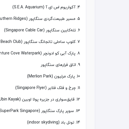
4. آکواریوم اس ای آ (S.E.A. Aquarium)
5. مسیر طبیعت‌گردی سنگاپور (Southern Ridges)
6. تله‌کابین سنگاپور (Singapore Cable Car)
7. کلوپ ساحلی تانجانگ سنگاپور (Tanjong Beach Club)
8. پارک آبی کو ادونچر (Adventure Cove Waterpark)
9. اتاق‌ فرارهای سنگاپور
10. پارک مرلیون (Merlion Park)
11. چرخ‌ و فلک فلایر (Singapore Flyer)
12. قایق‌سواری در جزیره پولا اوبین (Pulau Ubin Kayak)
13. سوپر پارک سنگاپور (SuperPark Singapore)
14. تونل باد (indoor skydiving)