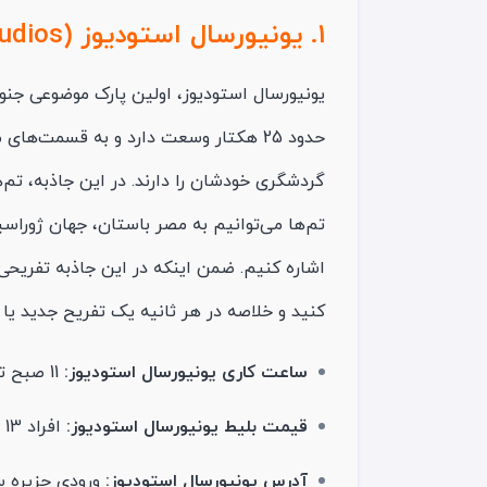
1. یونیورسال استودیوز (Universal Studios)
یونیورسال استودیوز، اولین پارک موضوعی جنو
حدود 25 هکتار وسعت دارد و به قسمت‌
گردشگری خودشان را دارند. در این جاذبه، تم‌
تم‌ها می‌توانیم به مصر باستان، جهان ژورا
اشاره کنیم. ضمن اینکه در این جاذبه تفریحی م
کنید و خلاصه در هر ثانیه یک تفریح جدید یا
ساعت کاری یونیورسال استودیوز:
11 صبح تا 6 عصر
قیمت بلیط یونیورسال استودیوز:
افراد 13 تا 59 سال، 87 دلار سنگاپور و افراد 4 تا 12 سال، 65 دلار سنگاپور
آدرس یونیورسال استودیوز:
ورودی جزیره 