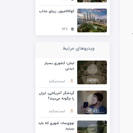
کوالالامپور، زیبای جذاب
647
ز
ویدیوهای مرتبط
لبنان؛ کشوری بسیار
دیدنی
03:21
لست‌سکند
گردشگر آمریکایی، ایران
را چگونه می‌بیند؟
03:59
لست‌سکند
نووی‌ساد؛ شهری که باید
ببینید