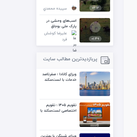
02:12
سپيده محمدي
اسب‌های وحشی در
پارک ملی بوجاق
علیرضا کوشش
01:49
فرد
پربازدیدترین مطالب سایت
ویزای کانادا ؛ صفرتاصد
خدمات با لست‌سکند
تقویم ۱۴۰۵ ؛ تقویم
اختصاصی لست‌سکند با
کیفیت بالا
ویزای شینگن با بهترین